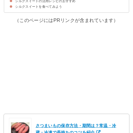
シルクスイートの活用レシピのおすすめ
①オーブントースターで焼いて食べる
②干し芋にして食べる
③煮物にして食べる
シルクスイートを食べてみよう
①豆乳ポタージュ
②りんごバタージャム
③パウンドケーキ
（このページにはPRリンクが含まれています）
さつまいもの保存方法・期間は？常温・冷
蔵・冷凍で長持ちのコツを紹介