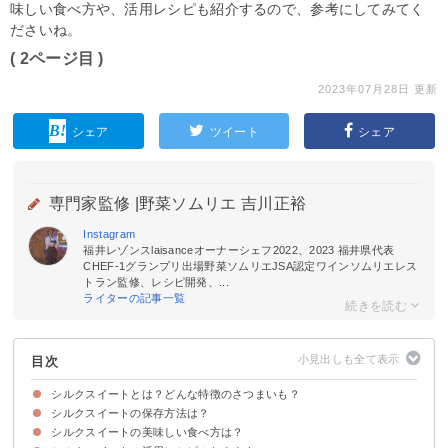
味しい食べ方や、活用レシピも紹介するので、参考にしてみてく
ださいね。
( 2ページ目 )
2023年07月28日 更新
シェア
ツイート
シェア
専門家監修 |
野菜ソムリエ 吉川正裕
Instagram
福井レゾンスlaisanceオーナーシェフ2022、2023 福井県代表
CHEF-1グランプリ出場野菜ソムリエJSA認定ワインソムリエレス
トラン監修、レシピ開発、...
ライターの記事一覧
目次
シルクスイートとは？どんな特徴のさつまいも？
シルクスイートの保存方法は？
シルクスイートの旬の時期・産地
シルクスイートの味・糖度や舌触り
シルクスイートのカロリー
シルクスイートの美味しい食べ方は？
シルクスイートは常温で保存する
シルクスイートは冷凍で長期間保存できる