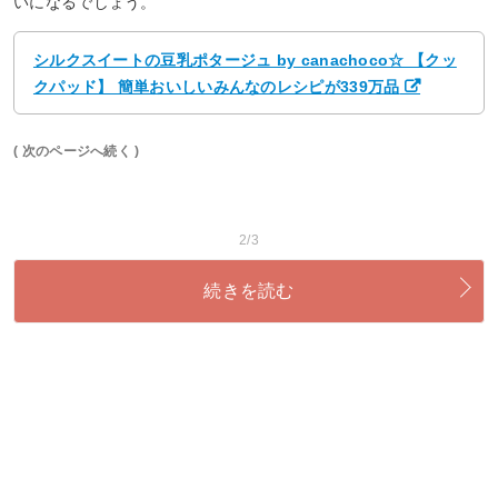
いになるでしょう。
シルクスイートの豆乳ポタージュ by canachoco☆ 【クッ
クパッド】 簡単おいしいみんなのレシピが339万品
( 次のページへ続く )
2/3
続きを読む