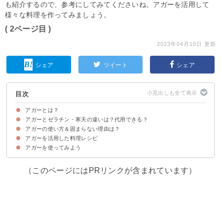
も紹介するので、参考にしてみてくださいね。アガーを活用して
様々な料理を作ってみましょう。
( 2ページ目 )
2023年04月10日 更新
シェア
ツイート
シェア
目次
アガーとは？
アガーとゼラチン・寒天の違いは？代用できる？
アガーは海藻が主原料の凝固剤
アガーの主成分やカロリー
アガーの使い方＆固まらない理由は？
①原料の違い
②食感の違い
③固まる＆溶ける温度の違い
アガーはゼラチンで代用可能
アガーを活用した料理レシピ
アガーのゼリーなどへの使い方
アガーを使って固まらない理由
アガーを使ってみよう
①アガーのフルーツゼリー
②アガーの水ようかん
③アガーの杏仁豆腐
（このページにはPRリンクが含まれています）