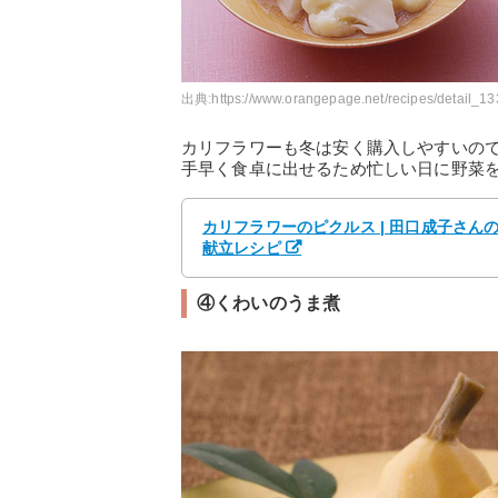
出典:
https://www.orangepage.net/recipes/detail_1
カリフラワーも冬は安く購入しやすいの
手早く食卓に出せるため忙しい日に野菜
カリフラワーのピクルス | 田口成子さん
献立レシピ
④くわいのうま煮