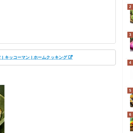
2
？
3
 キッコーマン | ホームクッキング
4
5
6