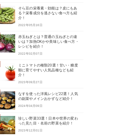
そら豆の栄養素・効能は？皮にもあ
る？栄養成分を逃さない食べ方も紹
介！
2022年05月16日
赤玉ねぎとは？普通の玉ねぎとの違
いは？加熱OKかや美味しい食べ方・
レシピを紹介！
2022年02月07日
ミニトマトの種類20選！甘い・糖度
順に育てやすい人気品種なども紹
介！
2023年09月27日
なすを使った洋風レシピ22選！人気
の副菜やメインおかずなど紹介！
2024年04月09日
珍しい野菜33選！日本や世界の変わ
った見た目・名前の野菜を紹介！
2023年12月01日