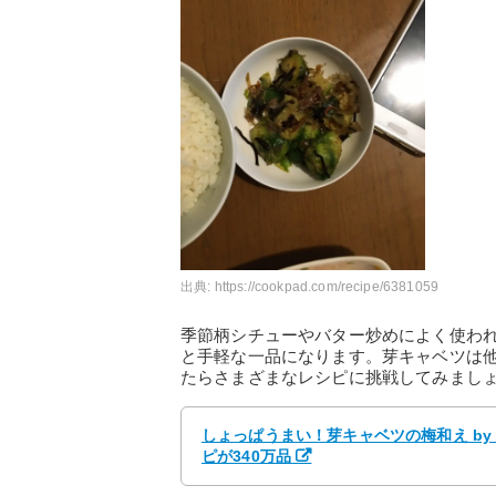
出典:
https://cookpad.com/recipe/6381059
季節柄シチューやバター炒めによく使わ
と手軽な一品になります。芽キャベツは
たらさまざまなレシピに挑戦してみまし
しょっぱうまい！芽キャベツの梅和え by
ピが340万品