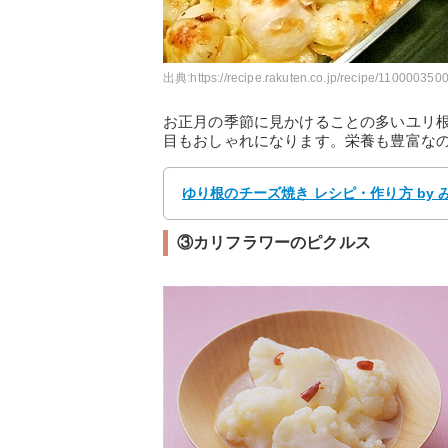
出典:
https://recipe.rakuten.co.jp/recipe/1100003500
お正月の季節に見かけることの多いユリ
目もおしゃれになります。栄養も豊富な
ゆり根のチーズ焼き レシピ・作り方 by
③カリフラワーのピクルス