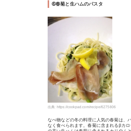
➅春菊と生ハムのパスタ
出典:
https://cookpad.com/recipe/6275806
なべ物などの冬の料理に人気の春菊は、
なく食べられます。春菊に含まれるβカ
の高い生ハムは春菊に含まれるカリウム