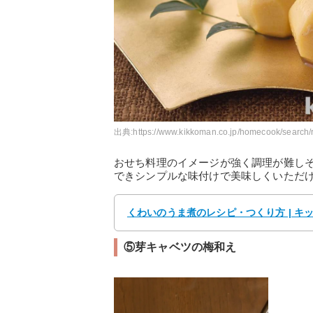
出典:
https://www.kikkoman.co.jp/homecook/search/
おせち料理のイメージが強く調理が難し
できシンプルな味付けで美味しくいただ
くわいのうま煮のレシピ・つくり方 | キッ
⑤芽キャベツの梅和え