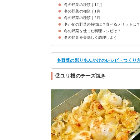
冬の野菜の種類｜12月
冬の野菜の種類｜1月
①水菜
②くわい
③ほうれん草
④セロリ
⑤ユリ根
冬の野菜の種類｜2月
①キャベツ
②小松菜
③春菊
④セリ
⑤菜の花
冬が旬の野菜の特徴は？食べるメリットは
①からし菜
②ゴボウ
③ふきのとう
④ブロッコリー
⑤わらび
冬の野菜を使った料理レシピは？
①ビタミンC・β-カロテンが豊富な野菜が多い
②冬に食べると栄養価が一年で一番高い
冬の野菜を美味しく調理しよう
①冬野菜の彩あんかけ
②ユリ根のチーズ焼き
③カリフラワーのピクルス
④くわいのうま煮
⑤芽キャベツの梅和え
➅春菊と生ハムのパスタ
➆セロリのポタージュ
⑧蓮根とレタスのたらこマヨサラダ
⑨菜の花とクルミのマスタード和え
⑩わらびの佃煮
冬野菜の彩りあんかけのレシピ・つくり方 |
②ユリ根のチーズ焼き