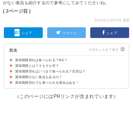
がない食品も紹介するので参考にしてみてくださいね。
( 2ページ目 )
2022年11月07日 更新
シェア
ツイート
シェア
目次
賞味期限切れは食べられる？NG？
賞味期限とは？そもそも何？
賞味期限切れはいつまで食べられる？目安は？
賞味期限は美味しく食べられる期間を指す
賞味期限と消費期限の違い
賞味期限がない食品もあるの？
記載の賞味期限の目安1.2倍程度であれば問題ないことが多い
それ以降は腐ってないか見分ける必要がある
賞味期限切れでも食べられる場合はある！
①アイスクリーム
②韓国製のキムチ
③米
（このページにはPRリンクが含まれています）