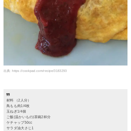
出典:
https://cookpad.com/recipe/3183293
材料 （2人分）
鳥もも肉1/4枚
玉ねぎ1/4個
ご飯(温かいもの)茶碗2杯分
ケチャップ50cc
サラダ油大さじ1