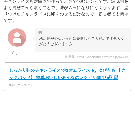
チキンライスを炊飯器で作って、卵で包むレシピです。調味料を
よく混ぜてから炊くことで、味がムラになりにくくなります。盛
りつけたチキンライスに卵をのせるだけなので、初心者でも簡単
です。
洗い物が少ないうえに美味しくて大満足です❁あり
がとうございます◡̈
☾しこ
引用元: https://cookpad.com/recipe/480108
しっかり味のチキンライスで✿オムライス by ゆぴもも 【ク
ックパッド】 簡単おいしいみんなのレシピが384万品
出典: クックパッド