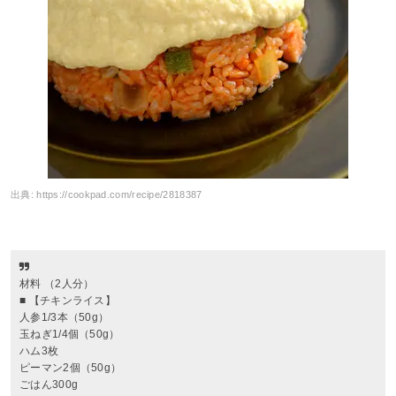
出典:
https://cookpad.com/recipe/2818387
材料 （2人分）
■ 【チキンライス】
人参1/3本（50g）
玉ねぎ1/4個（50g）
ハム3枚
ピーマン2個（50g）
ごはん300g