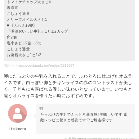
トマトケチャップ大さじ4
塩適宜
こしょう適量
オリーブオイル大さじ1
■ 【ふわふわ卵】
「明治おいしい牛乳」1と1/2カップ
卵2個
塩小さじ1/2強（3g）
こしょう適量
片栗粉大さじ1と1/2
引用元: https://cookpad.com/recipe/2818387
卵にたっぷりの牛乳を入れることで、ふわとろに仕上げたオムラ
イスです。白っぽい卵とチキンライスの赤のコントラストが美し
く、子どもにも喜ばれる優しい味わいとなっています。いつもと
違うオムライスを作りたい時におすすめです。
たっぷりの牛乳でふわとろ新食感‼︎美味しいです 素
敵レシピに驚きと感謝です♡ご馳走様です
U☆kaoru