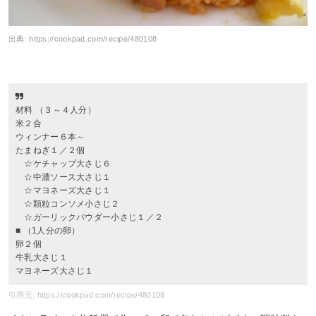
出典:
https://cookpad.com/recipe/480108
材料 （３～４人分）
米２合
ウィンナー６本～
たまねぎ１／２個
☆ケチャップ大さじ６
☆中濃ソース大さじ１
☆マヨネーズ大さじ１
☆顆粒コンソメ小さじ２
☆ガーリックパウダー小さじ１／２
■ （1人分の卵）
卵２個
牛乳大さじ１
マヨネーズ大さじ１
引用元: https://cookpad.com/recipe/480108