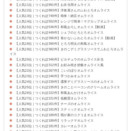
【人気11位｜つくれぽ891件】お弁当用オムライス
【人気12位｜つくれぽ883件】洋食屋さんのふわとろオムライス
【人気13位｜つくれぽ749件】簡単！納豆オムライス
【人気14位｜つくれぽ552件】レンジで簡単！マグカップオムライス
【人気15位｜つくれぽ536件】和風おろしオムライス【動画】
【人気16位｜つくれぽ449件】シェフのとろとろオムライス
【人気17位｜つくれぽ396件】巻かないふわとろオムライス【動画】
【人気18位｜つくれぽ390件】とろろ明太の和風オムライス
【人気19位｜つくれぽ382件】きのこデミグラスソースでふわとろオムラ
イス
【人気20位｜つくれぽ346件】ピカチュウのオムライス弁当
【人気21位｜つくれぽ312件】お好み焼き炒飯オムライス風
【人気22位｜つくれぽ267件】こいのぼりオムライス
【人気23位｜つくれぽ246件】手づかみオムライス
【人気24位｜つくれぽ239件】濃厚デミグラスソースのオムライス
【人気25位｜つくれぽ235件】きのことベーコンのクリームオムライス
【人気26位｜つくれぽ222件】和風あんかけオムライス
【人気27位｜つくれぽ221件】低糖質オムライス
【人気28位｜つくれぽ201件】チーズのオムライス
【人気29位｜つくれぽ191件】スティックオムライス
【人気30位｜つくれぽ189件】我が家のコクうまオムライス
【人気31位｜つくれぽ189件】リラックマオムライス
【人気32位｜つくれぽ181件】カレーオムライス