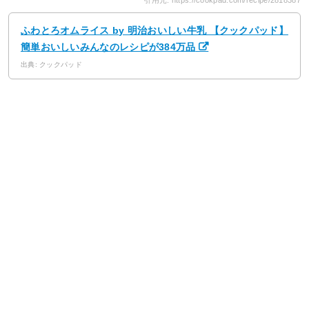
引用元: https://cookpad.com/recipe/2818387
ふわとろオムライス by 明治おいしい牛乳 【クックパッド】
簡単おいしいみんなのレシピが384万品
出典: クックパッド