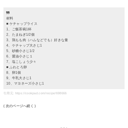
材料
■ ケチャップライス
1、ご飯茶碗1杯
2、たまねぎ1/2個
3、鶏もも肉（ハムなどでも）好きな量
4、ケチャップ大さじ1
5、砂糖小さじ1/2
6、醤油小さじ１
7、塩こしょう少々
■ ふわとろ卵
8、卵1個
9、牛乳大さじ1
10、マヨネーズ小さじ1
引用元: https://cookpad.com/recipe/698666
( 次のページへ続く )