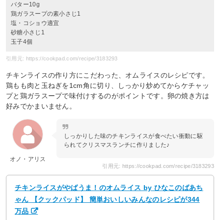
バター10g
鶏ガラスープの素小さじ1
塩・コショウ適宜
砂糖小さじ1
玉子4個
引用元: https://cookpad.com/recipe/3183293
チキンライスの作り方にこだわった、オムライスのレシピです。
鶏もも肉と玉ねぎを1cm角に切り、しっかり炒めてからケチャッ
プと鶏ガラスープで味付けするのがポイントです。卵の焼き方は
好みでかまいません。
しっかりした味のチキンライスが食べたい衝動に駆
られてクリスマスランチに作りました♪
オノ・アリス
引用元: https://cookpad.com/recipe/3183293
チキンライスがやばうま！のオムライス by ひなこのばあち
ゃん 【クックパッド】 簡単おいしいみんなのレシピが344
万品