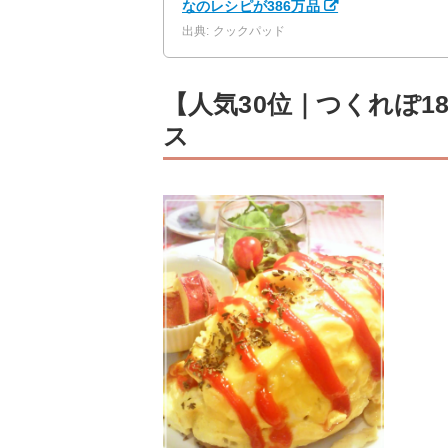
なのレシピが386万品
出典: クックパッド
【人気30位｜つくれぽ1
ス