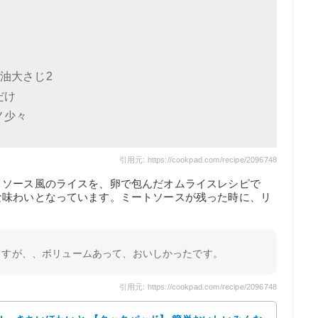
ダ油大さじ2
だけ
ノ少々
引用元: https://cookpad.com/recipe/2096748
トソース風のライスを、卵で包んだオムライスレシピで
な味わいとなっています。ミートソースが残った時に、リ
ますが、、ボリュームあって、おいしかったです。
引用元: https://cookpad.com/recipe/2096748