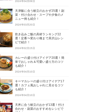
2024年04月09日
天津飯に合う献立のおかず25選！副
菜・付け合わせ・スープや夕食のメ
ニュー例も紹介！
2024年03月20日
炊き込みご飯の具材ランキング22
選！定番〜変わり種まで具沢山レシ
ピで紹介！
2024年02月15日
カレーの盛り付けアイデア20選！簡
単でおしゃれ＆可愛い盛り方のコツ
も紹介！
2024年04月10日
キーマカレーの盛り付けアイデア17
選！カフェ風おしゃれに見せるコツ
も紹介！
2024年04月10日
天丼に合う献立のおかず13選！付け
合わせ・副菜のおすすめをレシピで