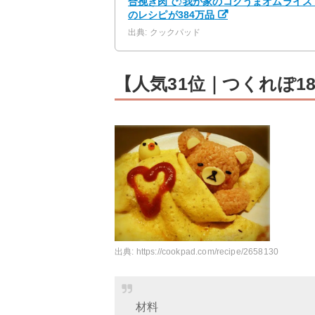
合挽き肉で♪我が家のコクうまオムライス 
のレシピが384万品
出典: クックパッド
【人気31位｜つくれぽ1
出典:
https://cookpad.com/recipe/2658130
材料