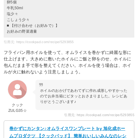
卵5個
牛乳50ml
塩少々
こしょう少々
■ 【付け合わせ（お好みで）】
お好みの野菜適量
引用元: https://cookpad.com/recipe/5293855
フライパン用ホイルを使って、オムライスを巻かずに綺麗な形に
仕上げます。大きめに敷いたホイルにご飯と卵をのせ、ホイルに
包んだまま手で形を整えてください。ホイルを使う場合は、ホイ
ルが火に触れないよう注意しましょう。
ホイルのおかげであわてずに作れ成形しやすかった
のでお弁当箱にピタッとおさまりました。レシピあ
りがとうございます♪
クック
ZULG35☆
引用元: https://cookpad.com/recipe/5293855
巻かずにカンタン♪オムライスワンプレート by 旭化成ホー
ムプロダクツ 【クックパッド】 簡単おいしいみんなのレシ