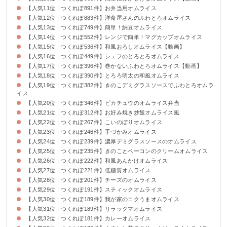
【人気11位｜つくれぽ891件】お弁当用オムライス
【人気12位｜つくれぽ883件】洋食屋さんのふわとろオムライス
【人気13位｜つくれぽ749件】簡単！納豆オムライス
【人気14位｜つくれぽ552件】レンジで簡単！マグカップオムライス
【人気15位｜つくれぽ536件】和風おろしオムライス【動画】
【人気16位｜つくれぽ449件】シェフのとろとろオムライス
【人気17位｜つくれぽ396件】巻かないふわとろオムライス【動画】
【人気18位｜つくれぽ390件】とろろ明太の和風オムライス
【人気19位｜つくれぽ382件】きのこデミグラスソースでふわとろオムラ
イス
【人気20位｜つくれぽ346件】ピカチュウのオムライス弁当
【人気21位｜つくれぽ312件】お好み焼き炒飯オムライス風
【人気22位｜つくれぽ267件】こいのぼりオムライス
【人気23位｜つくれぽ246件】手づかみオムライス
【人気24位｜つくれぽ239件】濃厚デミグラスソースのオムライス
【人気25位｜つくれぽ235件】きのことベーコンのクリームオムライス
【人気26位｜つくれぽ222件】和風あんかけオムライス
【人気27位｜つくれぽ221件】低糖質オムライス
【人気28位｜つくれぽ201件】チーズのオムライス
【人気29位｜つくれぽ191件】スティックオムライス
【人気30位｜つくれぽ189件】我が家のコクうまオムライス
【人気31位｜つくれぽ189件】リラックマオムライス
【人気32位｜つくれぽ181件】カレーオムライス