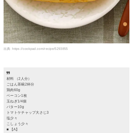
出典:
https://cookpad.com/recipe/5293855
材料 （2人分）
ごはん茶碗2杯分
鶏肉60g
ベーコン1枚
玉ねぎ1/4個
バター10g
トマトケチャップ大さじ3
塩少々
こしょう少々
■ 【A】