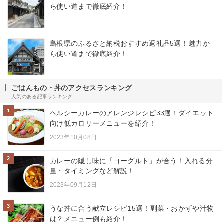
ら使い道まで徹底紹介！
島根県のふるさと納税おすすめ返礼品5選！魅力か
ら使い道まで徹底紹介！
ごはんもの・丼のアクセスランキング
人気のある記事ランキング
1
ヘルシーカレーのアレンジレシピ33選！ダイエット
向け低カロリーメニューを紹介！
2023年10月08日
2
カレーの隠し味に「ヨーグルト」が合う！入れる分
量・タイミングなど解説！
2023年09月12日
3
うな丼に合う献立レシピ15選！副菜・おかずや汁物
は？メニュー例も紹介！