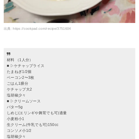
出典:
https://cookpad.com/recipe/3751604
材料 （1人分）
■ ▷ケチャップライス
たまねぎ1/2個
ベーコン2〜3枚
ごはん1膳分
ケチャップ大2
塩胡椒少々
■ ▷クリームソース
バター5g
しめじ(エリンギや舞茸でも可)適量
小麦粉小1
生クリーム(牛乳でも可)150cc
コンソメ小1/2
塩胡椒少々