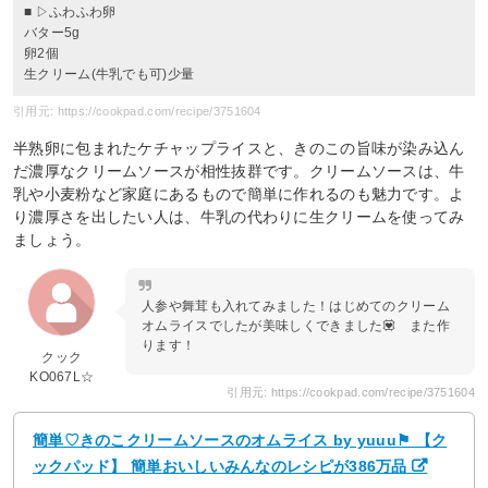
■ ▷ふわふわ卵
バター5g
卵2個
生クリーム(牛乳でも可)少量
引用元: https://cookpad.com/recipe/3751604
半熟卵に包まれたケチャップライスと、きのこの旨味が染み込ん
だ濃厚なクリームソースが相性抜群です。クリームソースは、牛
乳や小麦粉など家庭にあるもので簡単に作れるのも魅力です。よ
り濃厚さを出したい人は、牛乳の代わりに生クリームを使ってみ
ましょう。
人参や舞茸も入れてみました！はじめてのクリーム
オムライスでしたが美味しくできました💟 また作
ります！
クック
KO067L☆
引用元: https://cookpad.com/recipe/3751604
簡単♡きのこクリームソースのオムライス by yuuu⚑ 【ク
ックパッド】 簡単おいしいみんなのレシピが386万品