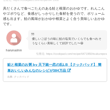
具だくさんで食べごたえのある鮭と根菜のおかゆです。れんこん
やゴボウなど、食感がしっかりした食材を使うので、ボリューム
感も出ます。鮭の風味がおかゆや根菜とよく合う美味しいおかゆ
です。
優しいごぼうの味に鮭の塩気でいくらでも食べれそ
うなくらい美味しくて好評でした〜😆
harunashin
引用元: https://cookpad.com/recipe/6471950/tsukurepos
鮭と根菜のお粥 by 天下統一恋の乱LB 【クックパッド】 簡
単おいしいみんなのレシピが384万品
出典: クックパッド