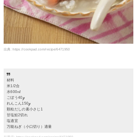
出典:
https://cookpad.com/recipe/6471950
材料
米1/2合
水600㎖
ごぼう40ℊ
れんこん150ℊ
顆粒だしの素小さじ1
甘塩鮭2切れ
塩適宜
万能ねぎ（小口切り）適量
引用元: https://cookpad.com/recipe/6471950