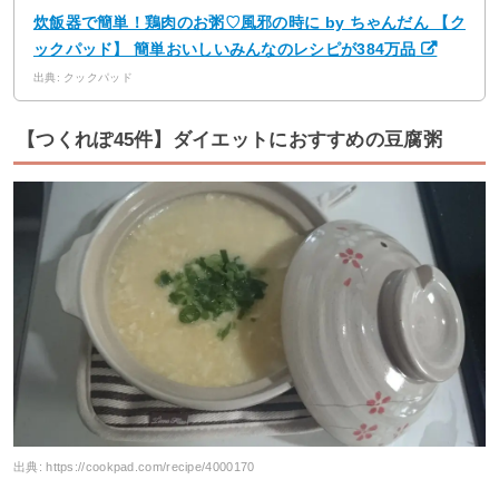
炊飯器で簡単！鶏肉のお粥♡風邪の時に by ちゃんだん 【ク
ックパッド】 簡単おいしいみんなのレシピが384万品
出典: クックパッド
【つくれぽ45件】ダイエットにおすすめの豆腐粥
出典:
https://cookpad.com/recipe/4000170