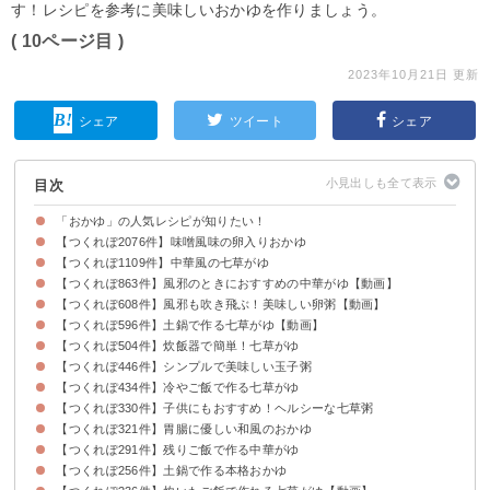
す！レシピを参考に美味しいおかゆを作りましょう。
( 10ページ目 )
2023年10月21日 更新
シェア
ツイート
シェア
目次
「おかゆ」の人気レシピが知りたい！
【つくれぽ2076件】味噌風味の卵入りおかゆ
【つくれぽ1109件】中華風の七草がゆ
【つくれぽ863件】風邪のときにおすすめの中華がゆ【動画】
【つくれぽ608件】風邪も吹き飛ぶ！美味しい卵粥【動画】
【つくれぽ596件】土鍋で作る七草がゆ【動画】
【つくれぽ504件】炊飯器で簡単！七草がゆ
【つくれぽ446件】シンプルで美味しい玉子粥
【つくれぽ434件】冷やご飯で作る七草がゆ
【つくれぽ330件】子供にもおすすめ！ヘルシーな七草粥
【つくれぽ321件】胃腸に優しい和風のおかゆ
【つくれぽ291件】残りご飯で作る中華がゆ
【つくれぽ256件】土鍋で作る本格おかゆ