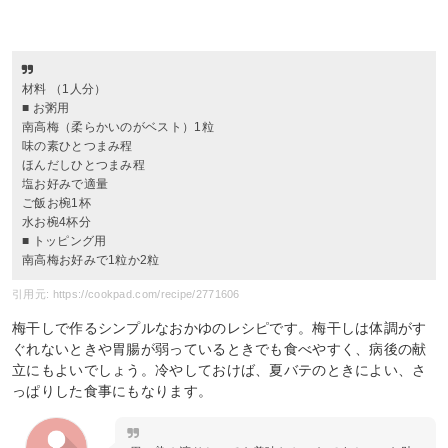
材料 （1人分）
■ お粥用
南高梅（柔らかいのがベスト）1粒
味の素ひとつまみ程
ほんだしひとつまみ程
塩お好みで適量
ご飯お椀1杯
水お椀4杯分
■ トッピング用
南高梅お好みで1粒か2粒
引用元: https://cookpad.com/recipe/2771606
梅干しで作るシンプルなおかゆのレシピです。梅干しは体調がす
ぐれないときや胃腸が弱っているときでも食べやすく、病後の献
立にもよいでしょう。冷やしておけば、夏バテのときによい、さ
っぱりした食事にもなります。