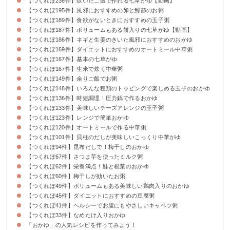
【つくれぽ236件】炊いたご飯で作れる七草がゆ【動画】
【つくれぽ195件】風邪におすすめの卵と鰹節のお粥
【つくれぽ189件】食欲がないときにおすすめの玉子粥
【つくれぽ187件】ボリュームもある餅入りの七草がゆ【動画】
【つくれぽ186件】ネギと生姜のきいた風邪におすすめのおかゆ
【つくれぽ169件】ダイエットにおすすめのオートミール中華粥
【つくれぽ167件】基本の七草がゆ
【つくれぽ167件】生米で炊く中華粥
【つくれぽ149件】余りご飯でお粥
【つくれぽ148件】いろんな種類のトッピングで楽しめる玉子のおかゆ
【つくれぽ136件】時短調理！圧力鍋で作るおかゆ
【つくれぽ133件】美味しいチーズアレンジの玉子粥
【つくれぽ123件】レンジで簡単おかゆ
【つくれぽ120件】オートミールで作る中華粥
【つくれぽ101件】貝柱のだしが美味しいこっくり中華がゆ
【つくれぽ94件】昆布だしで！梅干しのおかゆ
【つくれぽ67件】さつま芋を使ったミルク粥
【つくれぽ62件】栄養満点！鮭と根菜のおかゆ
【つくれぽ60件】梅干しが効いたお粥
【つくれぽ49件】ボリュームもある美味しい鶏肉入りのおかゆ
【つくれぽ45件】ダイエットにおすすめの豆腐粥
【つくれぽ41件】ヘルシーでお腹にもやさしいキャベツ粥
【つくれぽ33件】なめたけ入りおかゆ
「おかゆ」の人気レシピを作ってみよう！