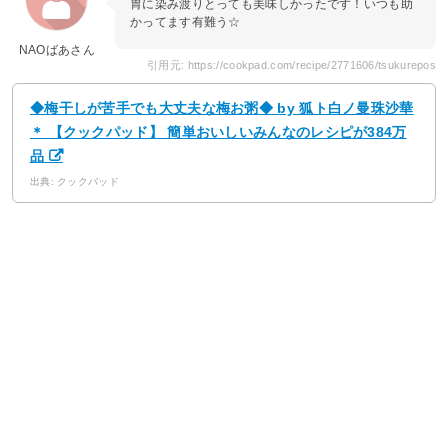
胃に染み渡りとっても美味しかったです！いつも助
かってます有難う☆
NAOばあさん
引用元: https://cookpad.com/recipe/2771606/tsukurepos
◆梅干しが苦手でも大丈夫な梅お粥◆ by 狐ト白ノ曼珠沙華
＊ 【クックパッド】 簡単おいしいみんなのレシピが384万
品
出典: クックパッド