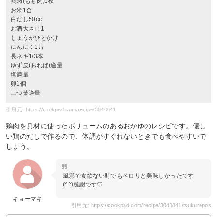
鶏肉(もも肉)1枚
お米1合
白だし50cc
お酒大さじ1
しょうがひとかけ
にんにく1片
長ネギ1/3本
ゆず皮(あれば)適量
塩適量
卵1個
三つ葉適量
引用元: https://cookpad.com/recipe/3040841
鶏肉を具材に使ったボリュームのあるおかゆのレシピです。優し
い鶏のだしで作るので、体調がすぐれないときでも食べやすいで
しょう。
風邪で食欲ない時でもペロリと美味しかったです
(^^)感謝です♡
キョーマキ
引用元: https://cookpad.com/recipe/3040841/tsukurepos