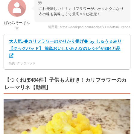
これ美味しい！！カリフラワーがホックホクになり
衣の味も美味しくて最高♫リピ確定！
ばたみそーぱん
引用元: https://cookpad.com/recipe/71765/tsukurepos
☆
大人気♪◆カリフラワーのかりかり揚げ◆ by しゅう☆みり
【クックパッド】 簡単おいしいみんなのレシピが384万品
出典: クックパッド
【つくれぽ484件】子供も大好き！カリフラワーのカ
レーマリネ【動画】