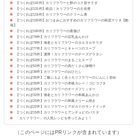
【つくれぽ142件】カリフラワーと卵のコク旨サラダ
【つくれぽ131件】絶品！カリフラワーの土佐煮
【つくれぽ116件】カリフラワーのクリーム煮
【つくれぽ100件】おつまみにおすすめのカリフラワーの南蛮マリネ【動
画】
【つくれぽ100件】カリフラワーの唐揚げ
【つくれぽ79件】カリフラワーの豆乳あんかけ
【つくれぽ78件】海老とカリフラワーのタルタルサラダ
【つくれぽ77件】カリフラワーとキャベツのスープ
【つくれぽ75件】濃厚！カリフラワーのチーズグラタン
【つくれぽ53件】カリフラワーのまるごとスープ
【つくれぽ52件】カリフラワーの具だくさん味噌汁
【つくれぽ38件】カリフラワーのおひたし
【つくれぽ35件】ご飯にもよく合うカリフラワーのにんにく炒め
【つくれぽ35件】カリフラワーの本格カレー！ゴビコフタ
【つくれぽ32件】カリフラワーのチーズフリッター
【つくれぽ32件】海老とカリフラワーの和風あんかけ
【つくれぽ25件】カリフラワーの和風クリーム焼き
【つくれぽ22件】カリフラワーとアボカドのサンドイッチ
【つくれぽ15件】カリフラワーとアンチョビのパスタ
「カリフラワー」の人気レシピを作ってみよう！
（このページにはPRリンクが含まれています）