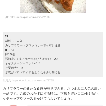
出典:
https://cookpad.com/recipe/71765
材料 （2人分）
カリフラワー（ブロッコリーでも可）適量
■ （A）
卵1/2個
醤油小2（濃い目が好きな人は大1くらい）
オイスターソース小1～1.5
片栗粉大4～5
水衣がドロドロすぎるようなら少し加える
引用元: https://cookpad.com/recipe/71765
カリフラワーの新たな食感が発見できる、おつまみに人気の高い
一品です。ご飯のおかずにする時は、下味を濃い目に付けるか、
ケチャップやソースをかけてもよいでしょう。