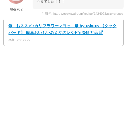
うまでした！！！
煌夜702
引用元: https://cookpad.com/recipe/1424023/tsukurepos
➏ おススメ♪カリフラワーマヨっ ➏ by rokuro 【クック
パッド】 簡単おいしいみんなのレシピが345万品
出典: クックパッド