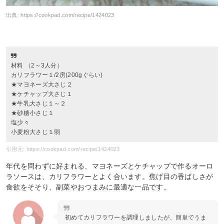
出典:
https://cookpad.com/recipe/1424023
材料 （2～3人分）
カリフラワー１/2房(200gぐらい)
★マヨネーズ大さじ２
★ケチャップ大さじ１
★牛乳大さじ１～２
★砂糖小さじ１
塩少々
小麦粉大さじ１弱
引用元: https://cookpad.com/recipe/1424023
年代を問わずに好まれる、マヨネーズとケチャップで作るオーロ
ラソースは、カリフラワーとよく合います。焦げ目の香ばしさが
食欲をそそり、副菜やおつまみに最適な一品です。
初めてカリフラワーを調理しましたが、簡単でうま