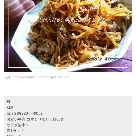
出典:
https://cookpad.com/recipe/1520117
材料
白滝2袋(380～400g)
お安い牛肉(コマ切り落とし)300g
サラダ油小２
酒1カップ