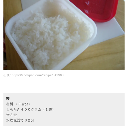
出典:
https://cookpad.com/recipe/641903
材料 （３合分）
しらたき４００グラム（１袋）
米３合
水炊飯器で３合分