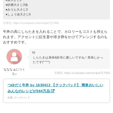
●砂糖大さじ3強
●みりん大さじ3
●しょう油大さじ6
引用元: https://cookpad.com/recipe/717456
牛丼の具にしらたきを入れることで、カロリーもコストも抑えら
れます。アクセントに紅生姜や溶き卵をかけてアレンジするのも
おすすめです。
しらたきは身体&財布に優しいですね！美味しかっ
たです(*^^*)
なななぁにつく
引用元: https://cookpad.com/recipe/717456
ろ♪
つゆだく牛丼 by 1630412 【クックパッド】 簡単おいしい
みんなのレシピが384万品
出典: クックパッド