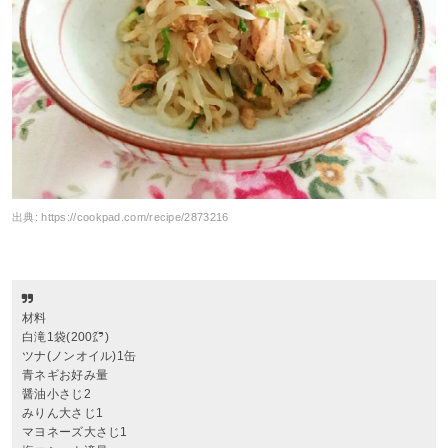
出典:
https://cookpad.com/recipe/2873216
材料
白滝1袋(200㌘)
ツナ(ノンオイル)1缶
青ネギお好み量
醤油小さじ2
みりん大さじ1
マヨネーズ大さじ1