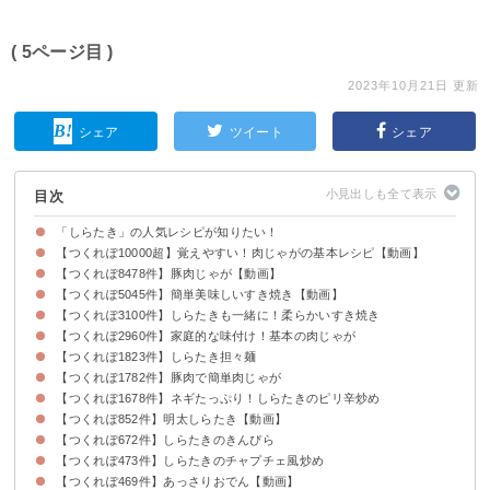
( 5ページ目 )
2023年10月21日 更新
シェア
ツイート
シェア
目次
「しらたき」の人気レシピが知りたい！
【つくれぽ10000超】覚えやすい！肉じゃがの基本レシピ【動画】
【つくれぽ8478件】豚肉じゃが【動画】
【つくれぽ5045件】簡単美味しいすき焼き【動画】
【つくれぽ3100件】しらたきも一緒に！柔らかいすき焼き
【つくれぽ2960件】家庭的な味付け！基本の肉じゃが
【つくれぽ1823件】しらたき担々麺
【つくれぽ1782件】豚肉で簡単肉じゃが
【つくれぽ1678件】ネギたっぷり！しらたきのピリ辛炒め
【つくれぽ852件】明太しらたき【動画】
【つくれぽ672件】しらたきのきんぴら
【つくれぽ473件】しらたきのチャプチェ風炒め
【つくれぽ469件】あっさりおでん【動画】