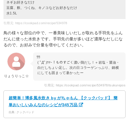
ネギお好きなだけ
豆腐、麩、つくね、キノコなどお好きなだけ
水1.5L
引用元: https://cookpad.com/recipe/534978
鳥の様々な部位の中で、一番美味しいだしが取れる手羽先をふん
だんに使った水炊きです。手羽先の量が多いほど濃厚なだしにな
るので、お好みで分量を増やしてください。
( ﾟДﾟ)ｳﾏｰ！ものすごく濃い鶏だし！＋岩塩・醤油・
白だしちょい足し。次の日コラーゲンっぷり、鍋横
にしても固まって凄かったー
りょうりっこ☆
引用元: https://cookpad.com/recipe/534978/tsukurepos
超簡単！博多風水炊き by がちゃもん 【クックパッド】 簡
単おいしいみんなのレシピが345万品
出典: クックパッド