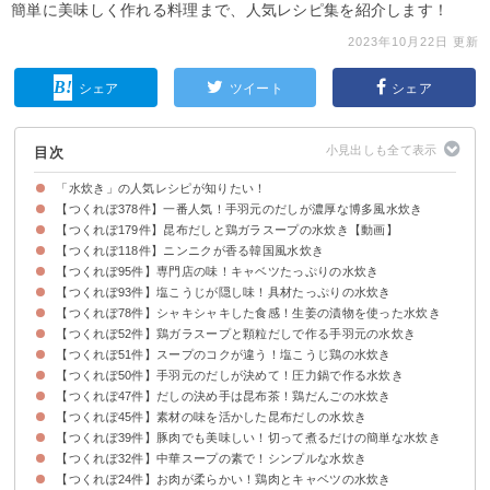
簡単に美味しく作れる料理まで、人気レシピ集を紹介します！
2023年10月22日 更新
シェア
ツイート
シェア
目次
「水炊き」の人気レシピが知りたい！
【つくれぽ378件】一番人気！手羽元のだしが濃厚な博多風水炊き
【つくれぽ179件】昆布だしと鶏ガラスープの水炊き【動画】
【つくれぽ118件】ニンニクが香る韓国風水炊き
【つくれぽ95件】専門店の味！キャベツたっぷりの水炊き
【つくれぽ93件】塩こうじが隠し味！具材たっぷりの水炊き
【つくれぽ78件】シャキシャキした食感！生姜の漬物を使った水炊き
【つくれぽ52件】鶏ガラスープと顆粒だしで作る手羽元の水炊き
【つくれぽ51件】スープのコクが違う！塩こうじ鶏の水炊き
【つくれぽ50件】手羽元のだしが決めて！圧力鍋で作る水炊き
【つくれぽ47件】だしの決め手は昆布茶！鶏だんごの水炊き
【つくれぽ45件】素材の味を活かした昆布だしの水炊き
【つくれぽ39件】豚肉でも美味しい！切って煮るだけの簡単な水炊き
【つくれぽ32件】中華スープの素で！シンプルな水炊き
【つくれぽ24件】お肉が柔らかい！鶏肉とキャベツの水炊き