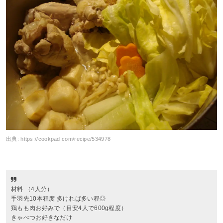
出典:
https://cookpad.com/recipe/534978
材料 （4人分）
手羽先10本程度 多ければ多い程◎
鶏もも肉お好みで（目安4人で600g程度）
きゃべつお好きなだけ