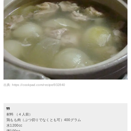
出典:
https://cookpad.com/recipe/932840
材料 （４人前）
鶏もも肉（ぶつ切りでなくとも可）400グラム
水1200cc