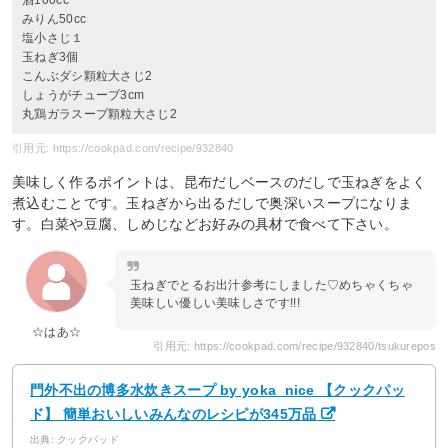
酒100cc
みりん50cc
塩小さじ１
玉ねぎ3個
こんぶダシ顆粒大さじ2
しょうがチューブ3cm
丸鶏ガラスープ顆粒大さじ2
引用元: https://cookpad.com/recipe/932840
美味しく作るポイントは、昆布だしベースのだしで玉ねぎをよく
煮込むことです。玉ねぎから出るだしで奥深いスープになりま
す。白菜や豆腐、しめじなどお好みの具材で食べて下さい。
玉ねぎでとるお出汁参考にしました♡めちゃくちゃ
美味しい優しい美味しさです!!!
☆はあ☆
引用元: https://cookpad.com/recipe/932840/tsukurepos
門外不出の博多水炊きスープ by yoka_nice 【クックパッ
ド】 簡単おいしいみんなのレシピが345万品
出典: クックパッド