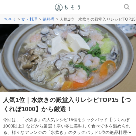
ちそう
>
食・料理
>
鍋料理
> 人気1位｜水炊きの殿堂入りレシピTOP15
人気1位｜水炊きの殿堂入りレシピTOP15【つ
くれぽ1000】から厳選！
今回は、「水炊き」の人気レシピ15個をクックパッド【つくれぽ
1000以上】などから厳選！寒い冬に美味しく食べて体を温められ
る、様々なアレンジの「水炊き」のクックパッド1位の絶品料理〜