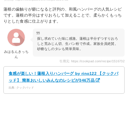
蓮根の歯触りが癖になると評判の、和風ハンバーグの人気レシピ
です。蓮根の半分はすりおろして加えることで、柔らかくもっち
りとした食感に仕上がります。
探し求めていた味に感激。蓮根は半分ずつすりおろ
しと荒みじん切、生パン粉で作成。家族全員絶賛。
砂糖なしのタレも簡単美味。
みはるんきっち
ん
引用元: https://cookpad.com/recipe/1516732
食感が楽しい！蓮根入りハンバーグ by rino122 【クックパ
ッド】 簡単おいしいみんなのレシピが346万品
出典: クックパッド