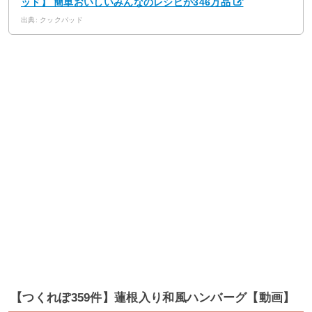
ッド】 簡単おいしいみんなのレシピが346万品
出典: クックパッド
【つくれぽ359件】蓮根入り和風ハンバーグ【動画】