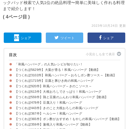
ックパッド検索で人気1位の絶品料理〜簡単に美味しく作れる料理
まで紹介します！
( 4ページ目 )
2023年10月24日 更新
シェア
ツイート
シェア
目次
「和風ハンバーグ」の人気レシピが知りたい！
【つくれぽ5629件】大葉が香る！和風ハンバーグ【動画】
【つくれぽ3102件】和風ハンバーグ～おろしポン酢ソース～【動画】
【つくれぽ1715件】豆腐と豚ひき肉の和風ハンバーグ
【つくれぽ920件】和風ハンバーグ～きのこソース～
【つくれぽ613件】大根おろしでさっぱり！和風ハンバーグ
【つくれぽ559件】鶏と豆腐のふんわり和風ハンバーグ【動画】
【つくれぽ478件】豆腐入り！和風ハンバーグ
【つくれぽ443件】きのこと大根おろしの和風ハンバーグ
【つくれぽ367件】ヘルシー！和風ハンバーグ
【つくれぽ365件】ポン酢がおすすめ！もやしの和風ハンバーグ【動画】
【つくれぽ359件】蓮根入り和風ハンバーグ【動画】