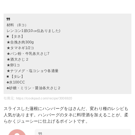
材料 （8コ）
レンコン1節(10㎝位ありました)
■ 【タネ】
★合挽き肉300g
★タマネギ1/2コ
★パン粉・牛乳各大さじ7
★酒大さじ２
★卵1コ
★ナツメグ・塩コショウ各適量
■ 【タレ】
♣水100CC
♣砂糖・ミリン・醤油各大さじ２
引用元: https://cookpad.com/recipe/3006920
スライスした蓮根にハンバーグをはさんだ、変わり種のレシピも
人気があります。ハンバーグのタネに料理酒を加えることが、柔
らかくジューシーに仕上げるポイントです。