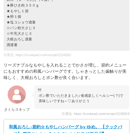
★豚ひき肉３５０ｇ
★もやし１袋
★卵１個
★塩コショウ適量
☆パン粉大さじ３
☆牛乳大さじ３
大根おろし適量
酒適量
引用元: https://cookpad.com/recipe/2138263
リーズナブルなもやしを入れることでかさが増し、節約メニュー
にもおすすめの和風ハンバーグです。しゃきっとした歯触りが美
味しく、大根おろしとポン酢が良く合います。
ポン酢でいただきました♪食感楽しくヘルシー(？)で
美味しいですね～♡ありがとう
さくらスキップ
引用元: https://cookpad.com/recipe/2138263
和風おろし♪節約☆もやしハンバーグ by ゆめ。 【クックパ