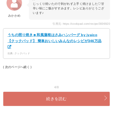
じっくり焼いたので剥がれず上手く焼けました♡甘
辛い味にご飯がすすみます。レシピありがとうござ
います♪
みかかめ
引用元: https://cookpad.com/recipe/3006920
うちの照り焼き☻和風蓮根はさみハンバーグ by jyaico
【クックパッド】 簡単おいしいみんなのレシピが346万品
出典: クックパッド
( 次のページへ続く )
4/8
続きを読む