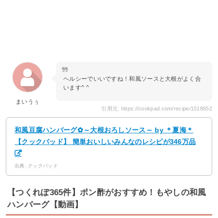
ヘルシーでいいですね！和風ソースと大根がよく合
います^ ^
まいうぅ
引用元: https://cookpad.com/recipe/1518652
和風豆腐ハンバーグ✿～大根おろしソース～ by ＊夏海＊
【クックパッド】 簡単おいしいみんなのレシピが346万品
出典: クックパッド
【つくれぽ365件】ポン酢がおすすめ！もやしの和風
ハンバーグ【動画】