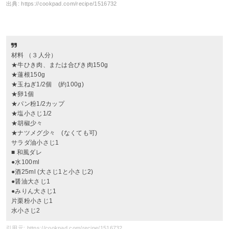
出典:
https://cookpad.com/recipe/1516732
材料 （３人分）
★牛ひき肉、または合びき肉150g
★蓮根150g
★玉ねぎ1/2個 (約100g)
★卵1個
★パン粉1/2カップ
★塩小さじ1/2
★胡椒少々
★ナツメグ少々 (なくても可)
サラダ油小さじ1
■ 和風ダレ
●水100ml
●酒25ml (大さじ1と小さじ2)
●醤油大さじ1
●みりん大さじ1
片栗粉小さじ1
水小さじ2
引用元: https://cookpad.com/recipe/1516732