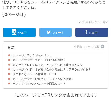
法や、サラサラなカレーのリメイクレシピも紹介するので参考に
してみてくださいね。
( 3ページ目 )
2023年10月28日 更新
シェア
ツイート
シェア
目次
カレーがサラサラで水っぽい…
カレーがサラサラで水っぽくなる原因は？
カレーをドロドロにする・とろみをつける作り方とコツ
①ルーを入れた後によく加熱していない
②アミラーゼを含む食材・調味料を入れている
③火を消さずにルーを溶かしている
④カレー粉を使っている
⑤水分の多い具材を入れている
カレーがドロドロすぎる場合の対処法は？サラサラにできる？
①水溶き片栗粉を入れる
②水溶き小麦粉を入れる
③じゃがいものすりおろしを入れる
④加熱を十分にして水分を飛ばす
⑤チーズを入れる
⑥牛すじを入れる
⑦粘り気のある野菜や果物を入れる
⑧ブールマニエを入れる
⑨はちみつを入れて煮込む
⑩蓋をせずに煮込む
⑩75℃以上で20分以上煮込む
ドロドロなカレーの作り方・レシピ
カレーに野菜ジュースを入れて調整する
カレーがサラサラな場合のリメイク方法も紹介！
材料
作り方・手順
サラサラな水っぽいカレーを回避しよう！
①カレードリア
②カレーパスタ
③カレーうどん
（このページにはPRリンクが含まれています）