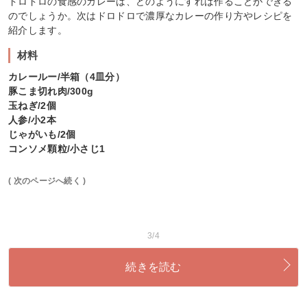
ドロドロの食感のカレーは、どのようにすれば作ることができる
のでしょうか。次はドロドロで濃厚なカレーの作り方やレシピを
紹介します。
材料
カレールー/半箱（4皿分）
豚こま切れ肉/300g
玉ねぎ/2個
人参/小2本
じゃがいも/2個
コンソメ顆粒/小さじ1
( 次のページへ続く )
3/4
続きを読む