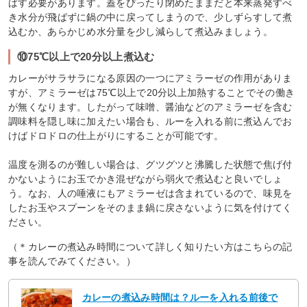
ばす必要があります。蓋をぴったり閉めたままだと本来蒸発すべ
き水分が飛ばずに鍋の中に戻ってしまうので、少しずらすして煮
込むか、あらかじめ水分量を少し減らして煮込みましょう。
⑩75℃以上で20分以上煮込む
カレーがサラサラになる原因の一つにアミラーゼの作用がありま
すが、アミラーゼは75℃以上で20分以上加熱することでその働き
が無くなります。したがって味噌、醤油などのアミラーゼを含む
調味料を隠し味に加えたい場合も、ルーを入れる前に煮込んでお
けばドロドロの仕上がりにすることが可能です。
温度を測るのが難しい場合は、グツグツと沸騰した状態で焦げ付
かないようにお玉でかき混ぜながら弱火で煮込むと良いでしょ
う。なお、人の唾液にもアミラーゼは含まれているので、味見を
したお玉やスプーンをそのまま鍋に戻さないように気を付けてく
ださい。
（＊カレーの煮込み時間について詳しく知りたい方はこちらの記
事を読んでみてください。）
カレーの煮込み時間は？ルーを入れる前後で