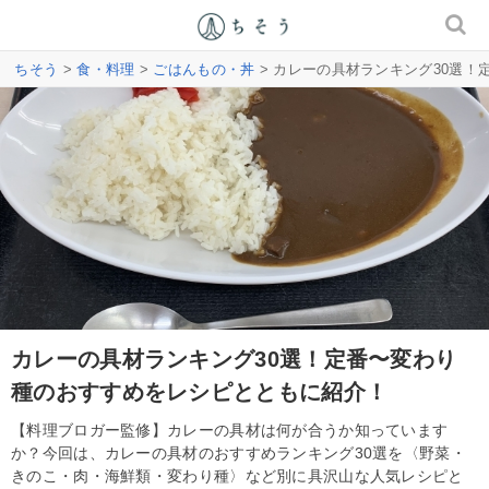
ちそう
>
食・料理
>
ごはんもの・丼
> カレーの具材ランキング30選
カレーの具材ランキング30選！定番〜変わり
種のおすすめをレシピとともに紹介！
【料理ブロガー監修】カレーの具材は何が合うか知っています
か？今回は、カレーの具材のおすすめランキング30選を〈野菜・
きのこ・肉・海鮮類・変わり種〉など別に具沢山な人気レシピと