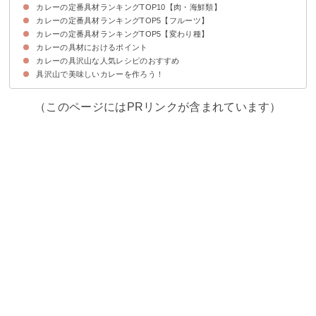
カレーの定番具材ランキングTOP10【肉・海鮮類】
10位：セロリ
9位：かぼちゃ
8位：オクラ
7位：しめじ
6位：さつまいも
5位：なす
4位：トマト
3位：人参
2位：じゃがいも
1位：玉ねぎ
カレーの定番具材ランキングTOP5【フルーツ】
10位：マトン
9位：ぶり
8位：イカ
7位：ラム
6位：ひき肉
5位：マグロ
4位：鶏肉
3位：エビ
2位：豚肉
1位：牛肉
カレーの定番具材ランキングTOP5【変わり種】
5位：桃
4位：パイナップル
3位：バナナ
2位：マンゴー
1位：りんご
カレーの具材におけるポイント
5位：カツオのたたき
4位：鯖缶
3位：魚肉ソーセージ
2位：餃子
1位：ツナ
カレーの具沢山な人気レシピのおすすめ
①カレーの具材を炒める順番
②カレーの具材の切り方
具沢山で美味しいカレーを作ろう！
①具だくさんシーフードカレー
②エスニックカレー
③ツナ缶で作るバーニャカウダカレー
（このページにはPRリンクが含まれています）