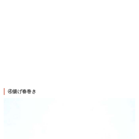
④揚げ春巻き