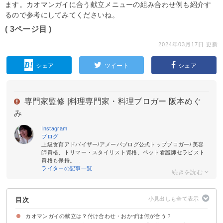
ます。カオマンガイに合う献立メニューの組み合わせ例も紹介す
るので参考にしてみてくださいね。
( 3ページ目 )
2024年03月17日 更新
シェア
ツイート
シェア
専門家監修 |
料理専門家・料理ブロガー 阪本めぐ
み
Instagram
ブログ
上級食育アドバイザー/アメーバブログ公式トップブロガー/ 美容
師資格、トリマー・スタイリスト資格、ペット看護師セラピスト
資格も保持。...
ライターの記事一覧
目次
カオマンガイの献立は？付け合わせ・おかずは何が合う？