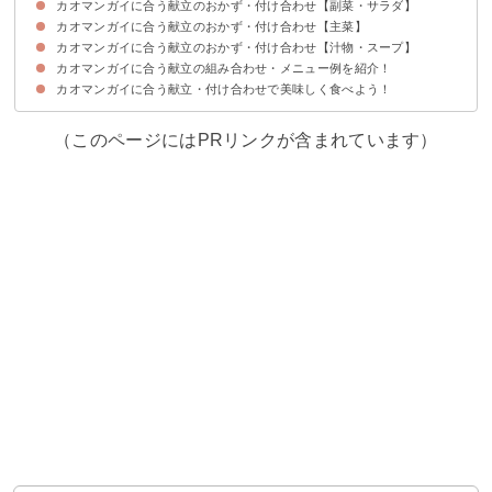
カオマンガイに合う献立のおかず・付け合わせ【副菜・サラダ】
カオマンガイに合う献立のおかず・付け合わせ【主菜】
①生春巻き
②パコダ
③サモサ
④かぼちゃサラダ
⑤水菜のサラダ
⑥マリネ
⑦卯の花
⑧タンドリー風イカ
カオマンガイに合う献立のおかず・付け合わせ【汁物・スープ】
①エビチリ
②牛肉と小松菜のオイスターソース炒め
③牛肉のナンプラー炒め
④揚げ春巻き
⑤エビといかの炒めもの
➅魚介のフライ
➆煮込み春雨
カオマンガイに合う献立の組み合わせ・メニュー例を紹介！
①コンソメスープ
②トムヤムクン
③小松菜のスープ
④春雨スープ
⑤エスニックカレー
➅フォー
カオマンガイに合う献立・付け合わせで美味しく食べよう！
献立メニュー例①
献立メニュー例②
献立メニュー例③
（このページにはPRリンクが含まれています）