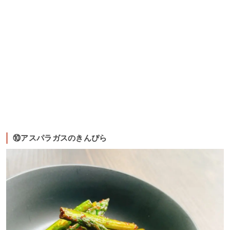
⑩アスパラガスのきんぴら