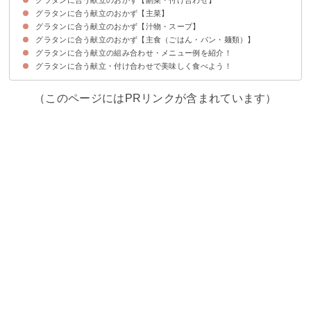
グラタンに合う献立のおかず【主菜】
①ワカモレ
②ラタトゥィユ
③レンコンの甘辛煮
④じゃがいものバター醤油
⑤きのこのマリネ
⑥ブロッコリーとベーコンの炒め物
⑦サモサ風揚げ餃子
⑧豆腐と菜の花のマヨネーズ炒め
⑨カリフラワー炒め
⑩アスパラガスのきんぴら
グラタンに合う献立のおかず【汁物・スープ】
①魚介のムニエル
②ホタテフライ
③ロールキャベツ
④豚肉のコンフィ
⑤ローストビーフ
⑥グリルチキン
⑦メカジキの味噌焼き
⑧タンドリーチキン
⑨鶏の揚げ煮
⑩チキンのトマト煮
グラタンに合う献立のおかず【主食（ごはん・パン・麺類）】
①ガスパチョ
②カボチャのポタージュ
③コンソメスープ
④さつまいもの味噌汁
⑤アボカドと新玉ねぎの冷製豆乳ポタージュ
⑥さつまいもとベーコンの豆乳味噌スープ
⑦ミネストローネ風トマトスープ
⑧魚介のイタリアンスープ
⑨枝豆のヨーグルトスープ
⑩白身魚のコンソメスープ
グラタンに合う献立の組み合わせ・メニュー例を紹介！
①ライスコロッケ
②栗とベーコンの洋風混ぜごはん
③魚介の和風パエリア
④バターピラフ
⑤トマトとパンチェッタのペペロンチーノ
⑥肉巻きおにぎり
⑦ガーリックトースト
⑧野菜サンドウィッチ
⑨ヨーグルトベーグルサンド
⑩鮭ときのこの炊き込みご飯
グラタンに合う献立・付け合わせで美味しく食べよう！
献立メニュー例①
献立メニュー例②
献立メニュー例③
（このページにはPRリンクが含まれています）