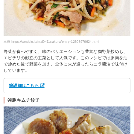
出典:
https://ameblo.jp/mai0411sakura/entry-12608976624.html
野菜が食べやすく、味のバリエーションも豊富な肉野菜炒めも、
エビチリの献立の主菜として人気です。このレシピでは豚肉を油
で炒めた後で野菜を加え、全体に火が通ったらニラ醬油で味付け
しています。
簡詳細はこちら
④豚キムチ餃子