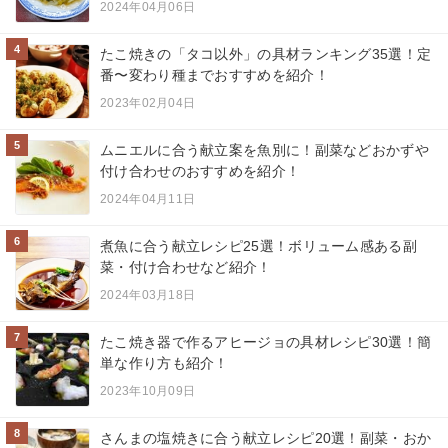
2024年04月06日
4
たこ焼きの「タコ以外」の具材ランキング35選！定
番〜変わり種までおすすめを紹介！
2023年02月04日
5
ムニエルに合う献立案を魚別に！副菜などおかずや
付け合わせのおすすめを紹介！
2024年04月11日
6
煮魚に合う献立レシピ25選！ボリューム感ある副
菜・付け合わせなど紹介！
2024年03月18日
7
たこ焼き器で作るアヒージョの具材レシピ30選！簡
単な作り方も紹介！
2023年10月09日
8
さんまの塩焼きに合う献立レシピ20選！副菜・おか