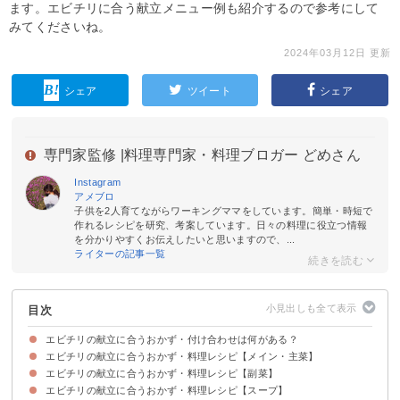
ます。エビチリに合う献立メニュー例も紹介するので参考にして
みてくださいね。
2024年03月12日 更新
シェア
ツイート
シェア
専門家監修 |
料理専門家・料理ブロガー どめさん
Instagram
アメブロ
子供を2人育てながらワーキングママをしています。簡単・時短で
作れるレシピを研究、考案しています。日々の料理に役立つ情報
を分かりやすくお伝えしたいと思いますので、...
ライターの記事一覧
目次
エビチリの献立に合うおかず・付け合わせは何がある？
エビチリの献立に合うおかず・料理レシピ【メイン・主菜】
エビチリの献立に合うおかず・料理レシピ【副菜】
①酢豚
②春巻き
③肉野菜炒め
④豚キムチ餃子
⑤からあげ
⑥八宝菜
⑦しらす入りかに玉
エビチリの献立に合うおかず・料理レシピ【スープ】
①もやしのナムル
②ニラ玉
③豆苗の煮びたし
④きゅうりとわかめの酢の物
⑤春雨中華サラダ
⑥厚揚げの甘辛ごま焼き
⑦豆苗サラダ
⑧レンコンのブラックペッパー炒め
⑨蒸し鶏の中華風サラダ
⑩大根サラダ