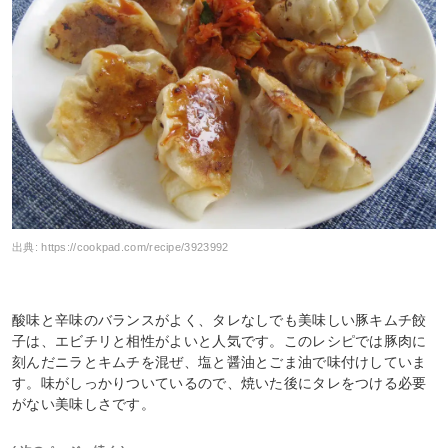
出典:
https://cookpad.com/recipe/3923992
酸味と辛味のバランスがよく、タレなしでも美味しい豚キムチ餃
子は、エビチリと相性がよいと人気です。このレシピでは豚肉に
刻んだニラとキムチを混ぜ、塩と醤油とごま油で味付けしていま
す。味がしっかりついているので、焼いた後にタレをつける必要
がない美味しさです。