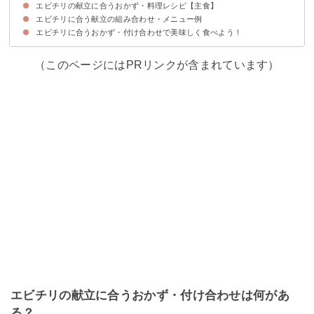
エビチリの献立に合うおかず・料理レシピ【主食】
①中華風コーンスープ
②生姜と卵のスープ
③春雨スープ
④わかめスープ
⑤ワンタンスープ
エビチリに合う献立の組み合わせ・メニュー例
①ラーメン
②チャーハン
③あんかけ焼きそば
エビチリに合うおかず・付け合わせで美味しく食べよう！
献立メニュー①
献立メニュー②
献立メニュー③
献立メニュー④
献立メニュー⑤
（このページにはPRリンクが含まれています）
エビチリの献立に合うおかず・付け合わせは何があ
る？