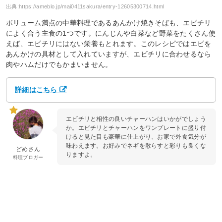
出典:
https://ameblo.jp/mai0411sakura/entry-12605300714.html
ボリューム満点の中華料理であるあんかけ焼きそばも、エビチリ
によく合う主食の1つです。にんじんや白菜など野菜をたくさん使
えば、エビチリにはない栄養もとれます。このレシピではエビを
あんかけの具材として入れていますが、エビチリに合わせるなら
肉やハムだけでもかまいません。
詳細はこちら
エビチリと相性の良いチャーハンはいかがでしょう
か。エビチリとチャーハンをワンプレートに盛り付
けると見た目も豪華に仕上がり、お家で外食気分が
味わえます。お好みでネギを散らすと彩りも良くな
どめさん
りますよ。
料理ブロガー