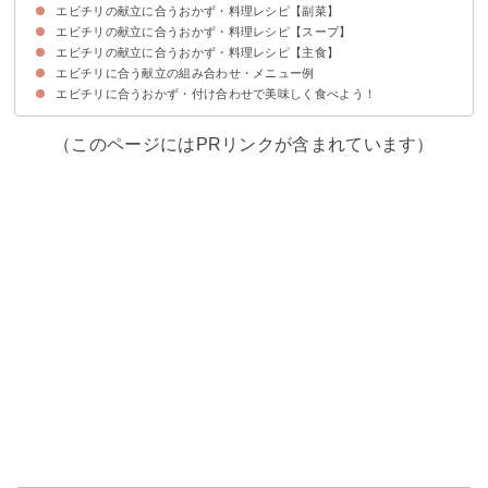
エビチリの献立に合うおかず・料理レシピ【副菜】
①酢豚
②春巻き
③肉野菜炒め
④豚キムチ餃子
⑤からあげ
⑥八宝菜
⑦しらす入りかに玉
エビチリの献立に合うおかず・料理レシピ【スープ】
①もやしのナムル
②ニラ玉
③豆苗の煮びたし
④きゅうりとわかめの酢の物
⑤春雨中華サラダ
⑥厚揚げの甘辛ごま焼き
⑦豆苗サラダ
⑧レンコンのブラックペッパー炒め
⑨蒸し鶏の中華風サラダ
⑩大根サラダ
エビチリの献立に合うおかず・料理レシピ【主食】
①中華風コーンスープ
②生姜と卵のスープ
③春雨スープ
④わかめスープ
⑤ワンタンスープ
エビチリに合う献立の組み合わせ・メニュー例
①ラーメン
②チャーハン
③あんかけ焼きそば
エビチリに合うおかず・付け合わせで美味しく食べよう！
献立メニュー①
献立メニュー②
献立メニュー③
献立メニュー④
献立メニュー⑤
（このページにはPRリンクが含まれています）