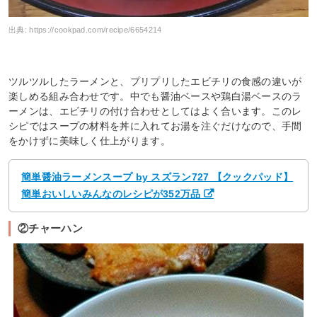
出典:
https://cookpad.com/recipe/6654214
ツルツルしたラーメンと、プリプリしたエビチリの食感の違いが
楽しめる組み合わせです。中でも醤油ベースや鶏白湯ベースのラ
ーメンは、エビチリの付け合わせとしてはよく合います。このレ
シピではスープの材料を丼に入れてお湯を注ぐだけなので、手間
をかけずに美味しく仕上がります。
簡単醤油ラーメンスープ by スズラン727 【クックパッド】
簡単おいしいみんなのレシピが352万品
②チャーハン