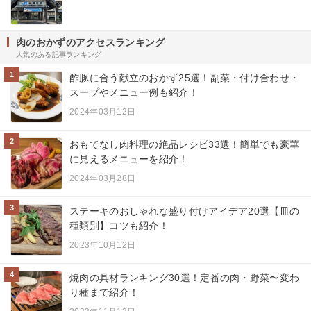
肉のおかずのアクセスランキング
人気のある記事ランキング
1
酢豚に合う献立のおかず25選！副菜・付け合わせ・
スープやメニュー例も紹介！
2024年03月12日
2
おもてなし肉料理の絶品レシピ33選！簡単でも豪華
に見えるメニューを紹介！
2024年03月28日
3
ステーキのおしゃれな盛り付けアイデア20選【皿の
種類別】コツも紹介！
2023年10月12日
4
焼肉の具材ランキング30選！定番の肉・野菜〜変わ
り種まで紹介！