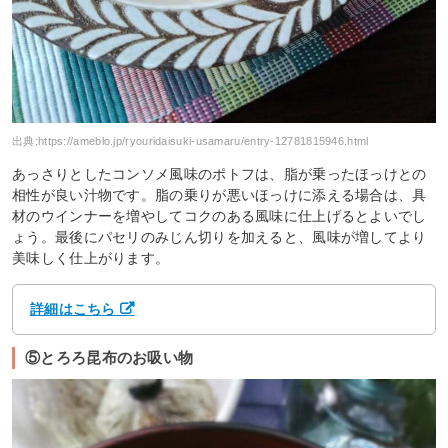
出典:
https://ameblo.jp/ryouridaisuki-usamaru/entry-12781815946.html
あっさりとしたコンソメ風味のポトフは、脂が乗ったほっけとの
相性が良い汁物です。脂の乗りが悪いほっけに添える場合は、具
材のウインナーを増やしてコクのある風味に仕上げるとよいでし
ょう。最後にパセリのみじん切りを加えると、風味が増してより
美味しく仕上がります。
詳細はこちら
⑤とろろ昆布のお吸い物