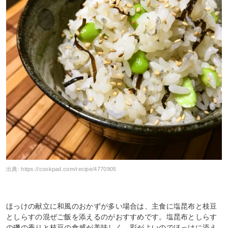
出典:
https://cookpad.com/recipe/4770905
ほっけの献立に和風のおかずが多い場合は、主食に塩昆布と枝豆
としらすの混ぜご飯を添えるのがおすすめです。塩昆布としらす
の磯の香りと枝豆の食感が美味しく、彩がよいのでほっけに添え