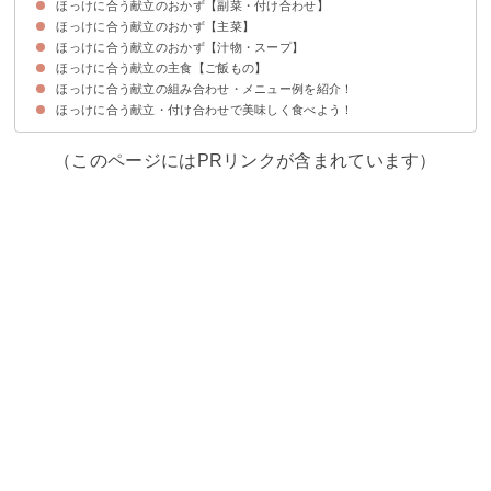
ほっけに合う献立のおかず【副菜・付け合わせ】
ほっけに合う献立のおかず【主菜】
①あさりとキャベツの酒蒸し
②わかめときゅうりの酢の物
③厚揚げの煮物
④ちくわの磯辺揚げ
⑤ブロッコリーのチーズ焼き
⑥砂肝の炒め物
ほっけに合う献立のおかず【汁物・スープ】
①はんぺんのハムチーズフライ
②鶏肉のトマト煮込み
③天ぷらの盛り合わせ
④手羽先の唐揚げ
ほっけに合う献立の主食【ご飯もの】
①さつまいものみそ汁
②肉だんごと春雨のスープ
③けんちん汁
④ポトフ
⑤とろろ昆布のお吸い物
ほっけに合う献立の組み合わせ・メニュー例を紹介！
①塩昆布と枝豆としらすの混ぜご飯
②カップ入りオムライス
③焼きおにぎり
④ベーコンのチーズリゾット
⑤たけのこの炊き込みご飯
ほっけに合う献立・付け合わせで美味しく食べよう！
献立メニュー例①
献立メニュー例②
献立メニュー例③
（このページにはPRリンクが含まれています）