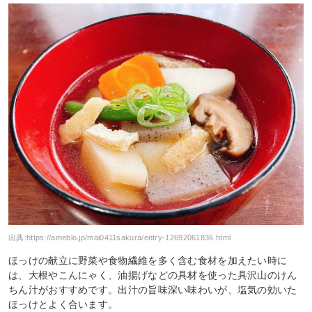
出典:
https://ameblo.jp/mai0411sakura/entry-12692061836.html
ほっけの献立に野菜や食物繊維を多く含む食材を加えたい時に
は、大根やこんにゃく、油揚げなどの具材を使った具沢山のけん
ちん汁がおすすめです。出汁の旨味深い味わいが、塩気の効いた
ほっけとよく合います。