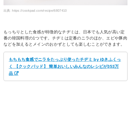
出典:
https://cookpad.com/recipe/6807410
もっちりとした食感が特徴的なチヂミは、日本でも人気が高い定
番の韓国料理の1つです。チヂミは定番のニラのほか、エビや豚肉
などを加えるとメインのおかずとしても楽しむことができます。
もちもち食感でニラをたっぷり使ったチヂミ by ゆきふくっ
く 【クックパッド】 簡単おいしいみんなのレシピが353万
品