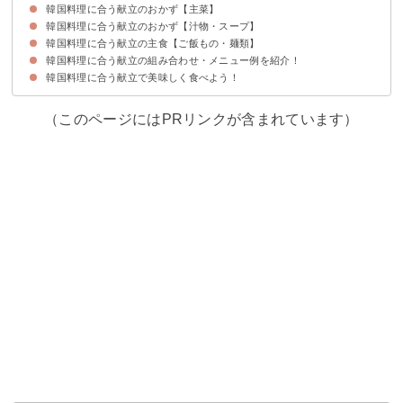
韓国料理に合う献立のおかず【主菜】
①ナムル
②オイキムチ風和え物
③チョレギサラダ
➃韓国風蒸し鶏
⑤カクテキ
韓国料理に合う献立のおかず【汁物・スープ】
①ヤンニョムチキン
②チャプチェ
③プルコギ
➃ポッサム
⑤チヂミ
韓国料理に合う献立の主食【ご飯もの・麺類】
①コムタンスープ
②タッカンマリ
③サムゲタン
➃わかめスープ
⑤タッケジャン
韓国料理に合う献立の組み合わせ・メニュー例を紹介！
①キンパ
②ビビンバ
③コングクス
➃冷麺
⑤カンジャンセウ丼
韓国料理に合う献立で美味しく食べよう！
献立メニュー①
献立メニュー②
献立メニュー③
（このページにはPRリンクが含まれています）