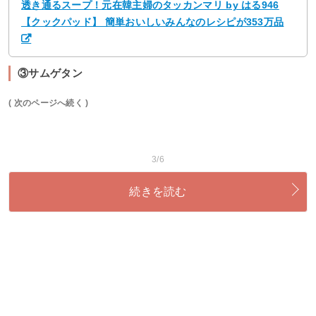
透き通るスープ！元在韓主婦のタッカンマリ by はる946
【クックパッド】 簡単おいしいみんなのレシピが353万品
③サムゲタン
( 次のページへ続く )
3/6
続きを読む