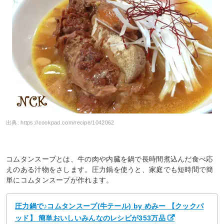
出典:
https://cookpad.com/recipe/1042062
コムタンスープとは、牛の肉や内臓を鍋で長時間煮込んだ食べ応
えのある汁物をさします。圧力鍋を使うと、家庭でも短時間で簡
単にコムタンスープが作れます。
圧力鍋で♪コムタンスープ(牛テール) by めみー 【クックパ
ッド】 簡単おいしいみんなのレシピが353万品