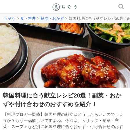
ちそう
>
食・料理
>
献立・おかず
> 韓国料理に合う献立レシピ20選
韓国料理に合う献立レシピ20選！副菜・おか
ずや付け合わせのおすすめを紹介！
【料理ブロガー監修】韓国料理の献立はどうしたらいいのでしょ
うか？もう一品欲しいですよね。今回は、＜サラダ・副菜・主
菜・スープ＞など別に韓国料理に合うおかず・付け合わせのおす