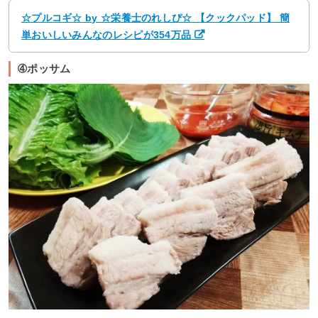
☆プルコギ☆ by ☆栄養士のれしぴ☆ 【クックパッド】 簡
単おいしいみんなのレシピが354万品
➃ポッサム