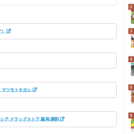
2
ア）
3
4
5
ア マツモトキヨシ
6
ルシア,ドラッグストア,薬局,調剤