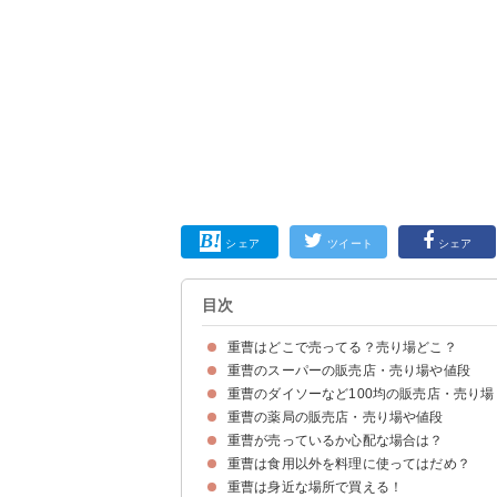
シェア
ツイート
シェア
目次
重曹はどこで売ってる？売り場どこ？
重曹のスーパーの販売店・売り場や値段
重曹はスーパー・薬局やコンビニなどで買える
重曹のダイソーなど100均の販売店・売り場
重曹のスーパーの販売店・店舗の一覧
重曹のスーパーでの売り場・コーナーや値段
重曹の薬局の販売店・売り場や値段
重曹の100均の販売店・店舗の一覧
重曹の100均での売り場・コーナー
重曹が売っているか心配な場合は？
重曹の薬局の販売店・店舗の一覧
重曹の薬局での売り場・コーナーや値段
重曹は食用以外を料理に使ってはだめ？
よく行く店舗に電話して確認するのが確実
重曹を通販で買うのも1つの手
重曹は身近な場所で買える！