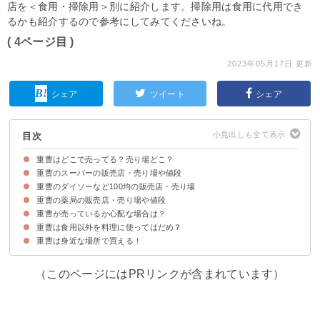
店を＜食用・掃除用＞別に紹介します。掃除用は食用に代用でき
るかも紹介するので参考にしてみてくださいね。
( 4ページ目 )
2023年05月17日 更新
シェア
ツイート
シェア
目次
重曹はどこで売ってる？売り場どこ？
重曹のスーパーの販売店・売り場や値段
重曹はスーパー・薬局やコンビニなどで買える
重曹のダイソーなど100均の販売店・売り場
重曹のスーパーの販売店・店舗の一覧
重曹のスーパーでの売り場・コーナーや値段
重曹の薬局の販売店・売り場や値段
重曹の100均の販売店・店舗の一覧
重曹の100均での売り場・コーナー
重曹が売っているか心配な場合は？
重曹の薬局の販売店・店舗の一覧
重曹の薬局での売り場・コーナーや値段
重曹は食用以外を料理に使ってはだめ？
よく行く店舗に電話して確認するのが確実
重曹を通販で買うのも1つの手
重曹は身近な場所で買える！
（このページにはPRリンクが含まれています）