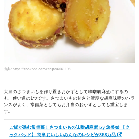
出典:
https://cookpad.com/recipe/6661103
大量のさつまいもを作り置きおかずとして味噌胡麻煮にするの
も、使い道の1つです。さつまいもの甘さと濃厚な胡麻味噌のバラ
ンスがよく、常備菜としてもお弁当のおかずとしても重宝しま
す。
ご飯が進む常備菜！さつまいもの味噌胡麻煮 by 悠美姉 【ク
ックパッド】 簡単おいしいみんなのレシピが358万品