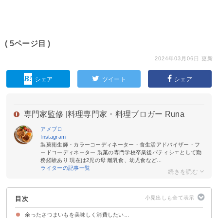
( 5ページ目 )
2024年03月06日 更新
シェア
ツイート
シェア
専門家監修 |
料理専門家・料理ブロガー Runa
アメブロ
Instagram
製菓衛生師・カラーコーディネーター・食生活アドバイザー・フ
ードコーディネーター 製菓の専門学校卒業後パティシエとして勤
務経験あり 現在は2児の母 離乳食、幼児食など...
ライターの記事一覧
目次
余ったさつまいもを美味しく消費したい…