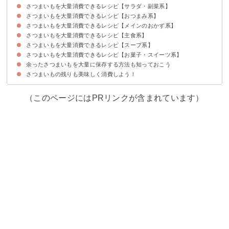
さつまいもを大量消費できるレシピ【サラダ・副菜系】
さつまいもを大量消費できるレシピ【おつまみ系】
①さつまいものサラダ
②白和え
③パン粉焼き
④ペペロンチーノ
⑤そぼろ煮
⑥ヘルシーなレモン煮
⑦おかか煮
⑧甘露煮
さつまいもを大量消費できるレシピ【メインのおかず系】
①バターソテー
②胡麻炒め
③いももち
④きんぴら
さつまいもを大量消費できるレシピ【主食系】
①焼き肉のタレ炒め
②照り焼き
③さつまいもとブリの南蛮漬け
④ケチャップ炒め
⑤はさみ揚げ
⑥天ぷら
⑦秋のシチュー
⑧味噌胡麻煮
⑨グラタン
⑩さつまいもと鶏レンコンの煮物
⑪コロッケ
さつまいもを大量消費できるレシピ【スープ系】
①さつまいもご飯
②おにぎり
③茶飯
④リゾット
⑤クリームパスタ
さつまいもを大量消費できるレシピ【お菓子・スイーツ系】
①味噌汁
②ポタージュ
③さつまいも汁
余ったさつまいもを大量に保存する方法も知っておこう
①子供に人気のスイートポテト
②生クリームを使ったさつまいもケーキ
③バターが香るさつまいもクッキー
④ダイエット向きの干しいも
⑤ヘルシーなチップス
⑥チーズケーキ
⑦大学芋
⑧鬼まんじゅう
⑨アイスクリーム
⑩ようかん
さつまいもの残りも美味しく消費しよう！
（このページにはPRリンクが含まれています）