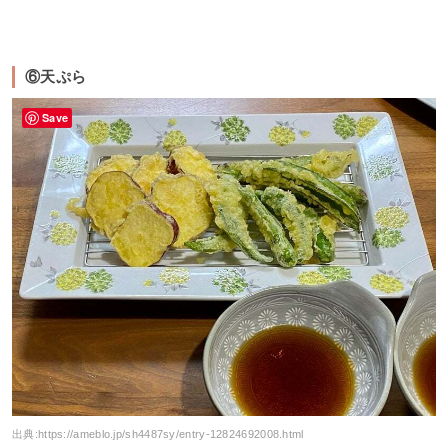
⑥天ぷら
Save
出典:
https://ameblo.jp/sh4487sy/entry-12824692008.html