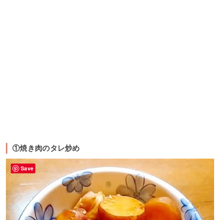
①焼き肉のタレ炒め
Save