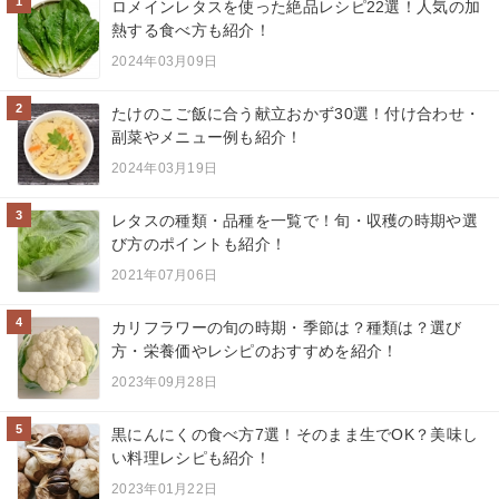
1
ロメインレタスを使った絶品レシピ22選！人気の加
熱する食べ方も紹介！
2024年03月09日
2
たけのこご飯に合う献立おかず30選！付け合わせ・
副菜やメニュー例も紹介！
2024年03月19日
3
レタスの種類・品種を一覧で！旬・収穫の時期や選
び方のポイントも紹介！
2021年07月06日
4
カリフラワーの旬の時期・季節は？種類は？選び
方・栄養価やレシピのおすすめを紹介！
2023年09月28日
5
黒にんにくの食べ方7選！そのまま生でOK？美味し
い料理レシピも紹介！
2023年01月22日