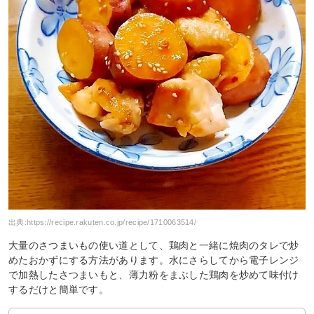
出典:
https://recipe.rakuten.co.jp/recipe/1710063514/
大量のさつまいもの使い道として、鶏肉と一緒に焼肉のタレで炒
めたおかずにする方法があります。水にさらしてから電子レンジ
で加熱したさつまいもと、薄力粉をまぶした鶏肉を炒めて味付け
するだけと簡単です。