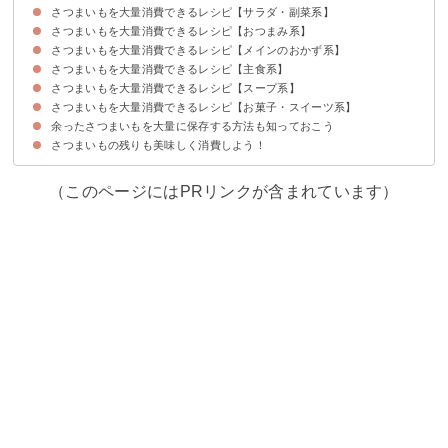
さつまいもを大量消費できるレシピ【サラダ・副菜系】
さつまいもを大量消費できるレシピ【おつまみ系】
①さつまいものサラダ
②白和え
③パン粉焼き
④ペペロンチーノ
⑤そぼろ煮
⑥ヘルシーなレモン煮
⑦おかか煮
⑧甘露煮
さつまいもを大量消費できるレシピ【メインのおかず系】
①バターソテー
②胡麻炒め
③いももち
④きんぴら
さつまいもを大量消費できるレシピ【主食系】
①焼き肉のタレ炒め
②照り焼き
③さつまいもとブリの南蛮漬け
④ケチャップ炒め
⑤はさみ揚げ
⑥天ぷら
⑦秋のシチュー
⑧味噌胡麻煮
⑨グラタン
⑩さつまいもと鶏レンコンの煮物
⑪コロッケ
さつまいもを大量消費できるレシピ【スープ系】
①さつまいもご飯
②おにぎり
③茶飯
④リゾット
⑤クリームパスタ
さつまいもを大量消費できるレシピ【お菓子・スイーツ系】
①味噌汁
②ポタージュ
③さつまいも汁
余ったさつまいもを大量に保存する方法も知っておこう
①子供に人気のスイートポテト
②生クリームを使ったさつまいもケーキ
③バターが香るさつまいもクッキー
④ダイエット向きの干しいも
⑤ヘルシーなチップス
⑥チーズケーキ
⑦大学芋
⑧鬼まんじゅう
⑨アイスクリーム
⑩ようかん
さつまいもの残りも美味しく消費しよう！
（このページにはPRリンクが含まれています）