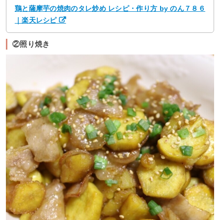
鶏と薩摩芋の焼肉のタレ炒め レシピ・作り方 by のん７８６
｜楽天レシピ
②照り焼き