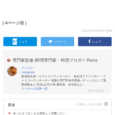
( 4ページ目 )
2024年03月06日 更新
シェア
ツイート
シェア
専門家監修 |
料理専門家・料理ブロガー Runa
アメブロ
Instagram
製菓衛生師・カラーコーディネーター・食生活アドバイザー・フ
ードコーディネーター 製菓の専門学校卒業後パティシエとして勤
務経験あり 現在は2児の母 離乳食、幼児食など...
ライターの記事一覧
目次
余ったさつまいもを美味しく消費したい…