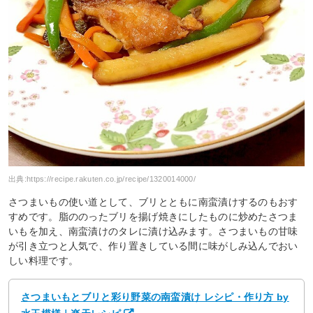
出典:
https://recipe.rakuten.co.jp/recipe/1320014000/
さつまいもの使い道として、ブリとともに南蛮漬けするのもおす
すめです。脂ののったブリを揚げ焼きにしたものに炒めたさつま
いもを加え、南蛮漬けのタレに漬け込みます。さつまいもの甘味
が引き立つと人気で、作り置きしている間に味がしみ込んでおい
しい料理です。
さつまいもとブリと彩り野菜の南蛮漬け レシピ・作り方 by