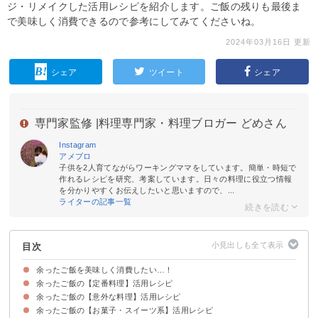
ジ・リメイクした活用レシピを紹介します。ご飯の残りも最後ま
で美味しく消費できるので参考にしてみてくださいね。
2024年03月16日 更新
シェア
ツイート
シェア
専門家監修 |
料理専門家・料理ブロガー どめさん
Instagram
アメブロ
子供を2人育てながらワーキングママをしています。簡単・時短で
作れるレシピを研究、考案しています。日々の料理に役立つ情報
を分かりやすくお伝えしたいと思いますので、...
ライターの記事一覧
目次
余ったご飯を美味しく消費したい…！
余ったご飯の【定番料理】活用レシピ
余ったご飯の【意外な料理】活用レシピ
①カレーピラフ
②トマト風味のドリア
③塩こうじのチャーハン
④焼きおにぎり
⑤ホタテの中華雑炊
⑥イカ飯
⑦キムチ入りクッパ
⑧オムライス
余ったご飯の【お菓子・スイーツ系】活用レシピ
①ホームベーカリーで作るパン
②手作りせんべい
③お好み焼き
④ベジタリアンハンバーグ