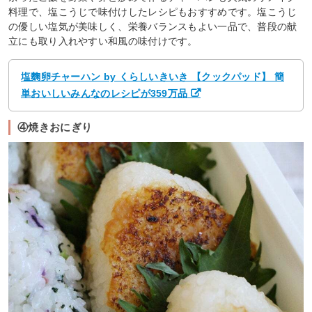
料理で、塩こうじで味付けしたレシピもおすすめです。塩こうじ
の優しい塩気が美味しく、栄養バランスもよい一品で、普段の献
立にも取り入れやすい和風の味付けです。
塩麴卵チャーハン by くらしいきいき 【クックパッド】 簡
単おいしいみんなのレシピが359万品
④焼きおにぎり