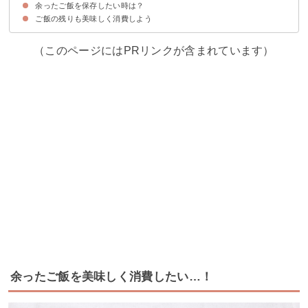
余ったご飯を保存したい時は？
①自家製甘酒の金柑アイス
②おはぎ
③味噌クッキー
④ホットケーキ
⑤チュロス
ご飯の残りも美味しく消費しよう
ご飯は冷凍保存がおすすめ
（このページにはPRリンクが含まれています）
余ったご飯を美味しく消費したい…！