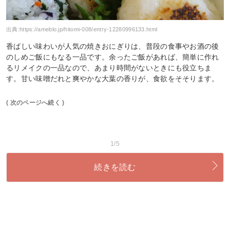
出典:
https://ameblo.jp/hitomi-008/entry-12280996133.html
香ばしい味わいが人気の焼きおにぎりは、普段の食事やお酒の後
のしめご飯にもなる一品です。余ったご飯があれば、簡単に作れ
るリメイクの一品なので、あまり時間がないときにも役立ちま
す。甘い味噌だれと爽やかな大葉の香りが、食欲をそそります。
( 次のページへ続く )
1/5
続きを読む