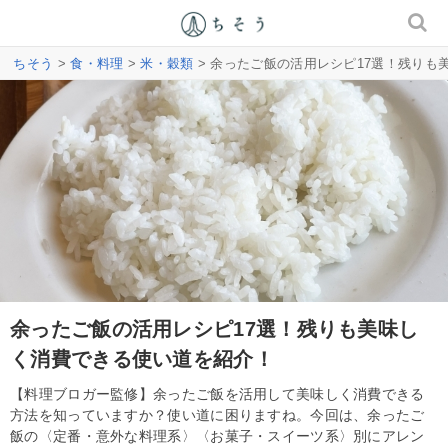
ちそう
>
食・料理
>
米・穀類
> 余ったご飯の活用レシピ17選！残りも
余ったご飯の活用レシピ17選！残りも美味し
く消費できる使い道を紹介！
【料理ブロガー監修】余ったご飯を活用して美味しく消費できる
方法を知っていますか？使い道に困りますね。今回は、余ったご
飯の〈定番・意外な料理系〉〈お菓子・スイーツ系〉別にアレン