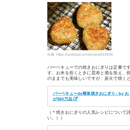
出典:
https://cookpad.com/recipe/814606
バーベキューでの焼きおにぎりは定番で
す。お米を炊くときに昆布と酒を加え、
のままでも美味しいですが、炭火で焼く
バーベキューde簡単焼きおにぎり♪ by
が360万品
（＊焼きおにぎりの人気レシピについて
い。））