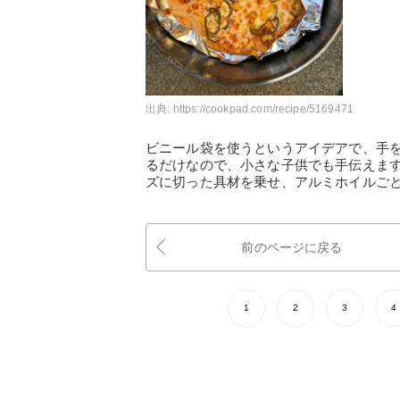
出典:
https://cookpad.com/recipe/5169471
ビニール袋を使うというアイデアで、手
るだけなので、小さな子供でも手伝えま
ズに切った具材を乗せ、アルミホイルご
前のページに戻る
1
2
3
4