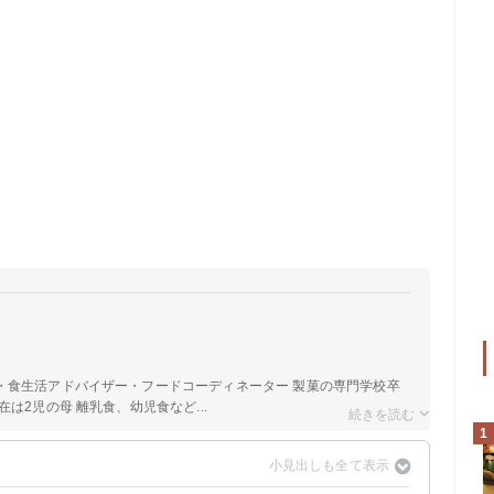
a
・食生活アドバイザー・フードコーディネーター 製菓の専門学校卒
は2児の母 離乳食、幼児食など...
1