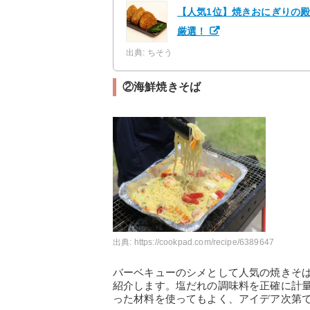
【人気1位】焼きおにぎりの殿
厳選！
出典: ちそう
②海鮮焼きそば
出典:
https://cookpad.com/recipe/6389647
バーベキューのシメとして人気の焼きそ
紹介します。塩だれの調味料を正確に計
った材料を使ってもよく、アイデア次第