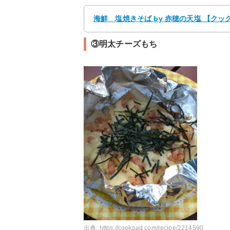
海鮮 塩焼きそば by 赤穂の天塩 【クッ
③明太チーズもち
出典:
https://cookpad.com/recipe/2214590