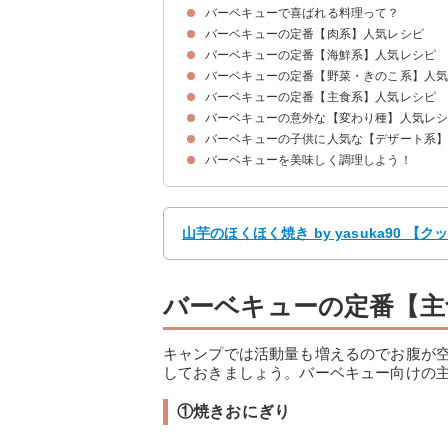
バーベキューで喜ばれる料理って？
バーベキューの定番【肉系】人気レシピ
バーベキューの定番【海鮮系】人気レシピ
①ローストビーフ
②マスタードチキン
③豚肉の串焼き
④ガーリックウインナー
⑤スペアリブ
⑥手羽先のハーブ焼
⑦ベーコン巻き
バーベキューの定番【野菜・きのこ系】人
①海老の塩レモン
②ほたての串焼き
③イカのホイル焼き
④アクアパッツァ
⑤サーモンのホイル焼き
⑥めかじきのグリル
⑦たこのアヒージョ
バーベキューの定番【主食系】人気レシピ
①玉ねぎのホイル焼き
②じゃがいもトマトチーズ
③マッシルームのバジル焼き
④きのこのホイル焼き
⑤アボカドチーズ焼き
⑥カラフル野菜の串焼き
⑦スパイシー山芋
バーベキューの意外な【変わり種】人気レ
①焼きおにぎり
②海鮮焼きそば
③明太チーズもち
④簡単手作りピザ
バーベキューの子供に人気な【デザート系
①チーズフォンデュ
②納豆・キムチチーズの揚げ包み
③ツナ缶のアヒージョ
④はんぺん納豆サンド
バーベキューを美味しく調理しよう！
①スモア
②チョコフォンデュ
③アップルシナモン
④さつまいものキャラメルフォンデュ
山芋のほくほく焼き by yasuka90 
バーベキューの定番【主
キャンプでは活動量も増えるのでお腹が
しておきましょう。バーベキュー向けの主
①焼きおにぎり