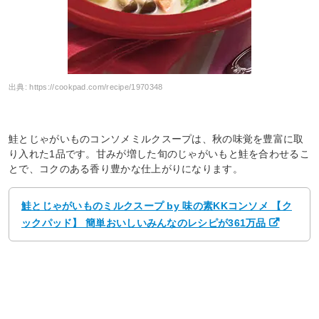
出典:
https://cookpad.com/recipe/1970348
鮭とじゃがいものコンソメミルクスープは、秋の味覚を豊富に取
り入れた1品です。甘みが増した旬のじゃがいもと鮭を合わせるこ
とで、コクのある香り豊かな仕上がりになります。
鮭とじゃがいものミルクスープ by 味の素KKコンソメ 【ク
ックパッド】 簡単おいしいみんなのレシピが361万品