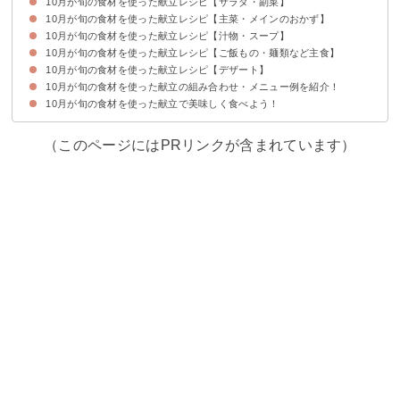
10月が旬の食材を使った献立レシピ【サラダ・副菜】
10月が旬・食べ頃の食材は何がある？
10月が旬の食材を使った献立レシピ【主菜・メインのおかず】
【かぼちゃ】かぼちゃとれんこんのサラダ
【かぶ】かぶのナムル風サラダ
【さといも】さといものサラダ
【ぎんなん】茶碗蒸し
10月が旬の食材を使った献立レシピ【汁物・スープ】
【なす】秋なすとさんまのおろし和え
【さんま】さんまのピリ辛焼き
【さば】さばの竜田揚げ
【鮭】秋鮭のちゃんちゃん焼き
【太刀魚】太刀魚の蒲焼き
10月が旬の食材を使った献立レシピ【ご飯もの・麺類など主食】
【かぼちゃ】かぼちゃの味噌汁
【さつまいも】さつまいもの味噌汁
【かぶ】かぶとベーコンのスープ
【鮭】鮭とじゃがいものコンソメミルクスープ
10月が旬の食材を使った献立レシピ【デザート】
【うなぎ】ひつまぶし
【さつまいも】さつまいもご飯
【すだち】すだち麺
【鮭】鮭ときのこのクリームパスタ
10月が旬の食材を使った献立の組み合わせ・メニュー例を紹介！
【ゆず】ゆずのパウンドケーキ
【いちじく】いちじくのタルト
【梨】白ワイン風味の梨のコンポート
【柿】柿プリン
【りんご】焼きりんご
10月が旬の食材を使った献立で美味しく食べよう！
献立メニュー例①秋を感じる和食を楽しみたい人におすすめ
献立メニュー例②忙しい日の夕食におすすめ
献立メニュー例③高齢者におすすめ
（このページにはPRリンクが含まれています）