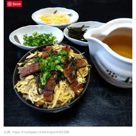
Save
出典:
https://cookpad.com/recipe/4452596