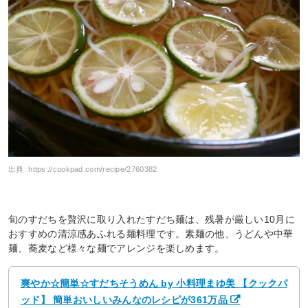
出典:
https://cookpad.com/recipe/2760382
旬のすだちを贅沢に取り入れたすだち麺は、残暑が厳しい10月に
おすすめの清涼感あふれる麺料理です。素麺の他、うどんや中華
麺、蕎麦など様々な麺でアレンジを楽しめます。
爽やか☆簡単☆すだちそうめん by 小料理まゆ美 【クックパ
ッド】 簡単おいしいみんなのレシピが361万品