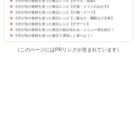
6月が旬の食材を使った献立レシピ【サラダ・副菜】
6月が旬・食べ頃の食材は何がある？
6月が旬の食材を使った献立レシピ【主菜・メインのおかず】
【トマト・きゅうり】トマトときゅうりのサラダ
【みょうが】みょうがの甘酢づけ
【トマト・枝豆・とうもろこし】トマトと枝豆コーンの彩りサラダ
6月が旬の食材を使った献立レシピ【汁物・スープ】
【アジ・みょうが】アジのたたき
【パプリカ・ズッキーニ】夏野菜と豚肉のオイスター炒め
【アユ】アユの甘露煮
6月が旬の食材を使った献立レシピ【ご飯もの・麺類など主食】
【トマト・きゅうり】冷製トマトスープ
【枝豆】枝豆ポタージュ
【すいか】すいかの皮の中華スープ
6月が旬の食材を使った献立レシピ【デザート】
【車海老・ホタテ・パプリカ】パエリア
【アナゴ】アナゴ丼
【ホタテ・トマト】ホタテとトマトのパスタ
6月が旬の食材を使った献立の組み合わせ・メニュー例を紹介！
【パッションフルーツ】パッションフルーツアイスクリーム
【さくらんぼ】さくらんぼのコンポート
【びわ】びわのタルト
6月が旬の食材を使った献立で美味しく食べよう！
献立メニュー例①和食の献立を楽しみたい人向け
献立メニュー例②短時間で調理を済ませたい人向け
献立メニュー例③子供のランチにもおすすめ
（このページにはPRリンクが含まれています）