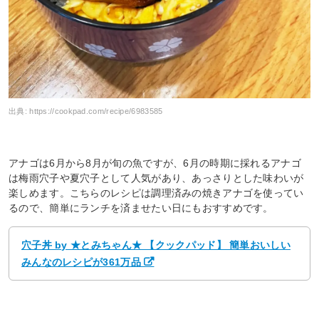
出典:
https://cookpad.com/recipe/6983585
アナゴは6月から8月が旬の魚ですが、6月の時期に採れるアナゴ
は梅雨穴子や夏穴子として人気があり、あっさりとした味わいが
楽しめます。こちらのレシピは調理済みの焼きアナゴを使ってい
るので、簡単にランチを済ませたい日にもおすすめです。
穴子丼 by ★とみちゃん★ 【クックパッド】 簡単おいしい
みんなのレシピが361万品