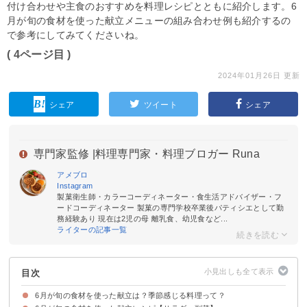
付け合わせや主食のおすすめを料理レシピとともに紹介します。6
月が旬の食材を使った献立メニューの組み合わせ例も紹介するの
で参考にしてみてくださいね。
( 4ページ目 )
2024年01月26日 更新
シェア
ツイート
シェア
専門家監修 |
料理専門家・料理ブロガー Runa
アメブロ
Instagram
製菓衛生師・カラーコーディネーター・食生活アドバイザー・フ
ードコーディネーター 製菓の専門学校卒業後パティシエとして勤
務経験あり 現在は2児の母 離乳食、幼児食など...
ライターの記事一覧
目次
6月が旬の食材を使った献立は？季節感じる料理って？