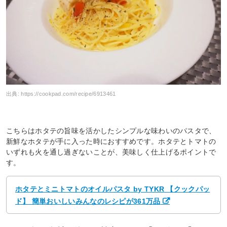
出典:
https://cookpad.com/recipe/6913461
こちらはホタテの旨味を活かしたシンプルな味わいのパスタで、
新鮮なホタテが手に入った時におすすめです。ホタテとトマトの
いずれも火を通し過ぎないことが、美味しく仕上げるポイントで
す。
ホタテとミニトマトのオイルパスタ by TYKR 【クックパッ
ド】 簡単おいしいみんなのレシピが361万品