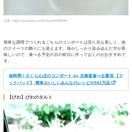
出典:
https://cookpad.com/recipe/6358056
簡単な調理でつくれるこちらのコンポートは見た目も美しく、他
のスイーツの飾りにも使えます。味がしっかり染み込んだ方が美
味しいので、食べる予定の日の前日に作っておくのがおすすめで
す。
短時間！さくらんぼのコンポート by 北海道食べる通信 【ク
ックパッド】 簡単おいしいみんなのレシピが361万品
【びわ】びわのタルト