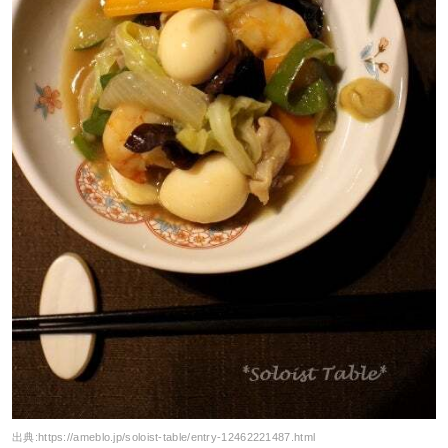
出典:
https://ameblo.jp/soloist-table/entry-12462221487.html