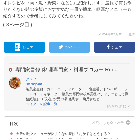
ずレシピを〈肉・魚・野菜〉など別に紹介します。疲れて何も作
りたくない時の夕飯におすすめな一皿で簡単・簡潔なメニューも
紹介するので参考にしてみてくださいね。
( 3ページ目 )
2024年02月09日 更新
シェア
ツイート
シェア
専門家監修 |
料理専門家・料理ブロガー Runa
アメブロ
Instagram
製菓衛生師・カラーコーディネーター・食生活アドバイザー・フ
ードコーディネーター 製菓の専門学校卒業後パティシエとして勤
務経験あり 現在は2児の母 離乳食、幼児食など...
ライターの記事一覧
目次
夕飯の献立メニューが決まらない時は？おかずはどうする？