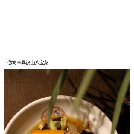
②簡単具沢山八宝菜