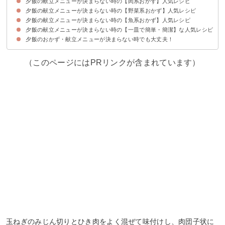
夕飯の献立メニューが決まらない時の【肉系おかず】人気レシピ
夕飯の献立メニューを立てるコツ・ポイント
夕飯の献立メニューが決まらない時の【野菜系おかず】人気レシピ
①レンジで作るナスの豚肉巻き
②豚こまと大根の煮物
③揚げずに作る酢豚
④焼くだけ簡単タンドリーチキン
⑤デミハンバーグ
⑥絶品鶏キムチ
⑦簡単レンチンシイタケ焼売
⑧電子レンジで作る簡単コロコロハンバーグ
夕飯の献立メニューが決まらない時の【魚系おかず】人気レシピ
①レンコンの青海苔チーズ焼き
②簡単具沢山八宝菜
③めんつゆで味付けする簡単ナスの煮浸し
④山芋とオクラの梅風味の和え物
⑤揚げない大学芋
⑥豆苗とにんじんのツナマヨ
⑦にんじんとほうれん草のナムル
⑧ナスとチーズのピザ
夕飯の献立メニューが決まらない時の【一皿で簡単・簡潔】な人気レシピ
①かつおのカリカリにんにく醤油バター
②帆立の甘辛煮
③ガーリックシュリンプ
④ブリの照り焼き
⑤サバ缶ハンバーグ
夕飯のおかず・献立メニューが決まらない時でも大丈夫！
①トマトジュースで作る簡単ミートソース
②レンジで作る簡単釜玉うどん
③こってり豚バラ丼
④簡単ずぼら丼
（このページにはPRリンクが含まれています）
玉ねぎのみじん切りとひき肉をよく混ぜて味付けし、肉団子状に