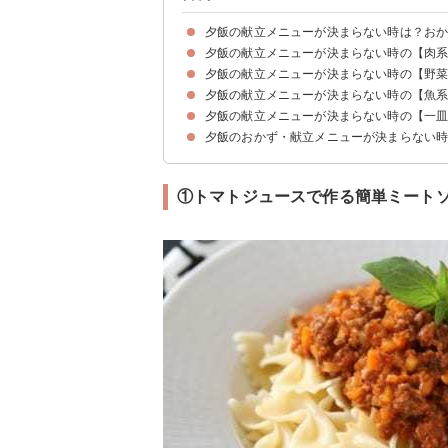
夕飯の献立メニューが決まらない時は？お
夕飯の献立メニューが決まらない時の【肉
夕飯の献立メニューを立てるコツ・ポイント
夕飯の献立メニューが決まらない時の【野
①レンジで作るナスの豚肉巻き
②豚こまと大根の煮物
③揚げずに作る酢豚
④焼くだけ簡単タンドリーチキン
⑤デミハンバーグ
⑥絶品鶏キムチ
⑦簡単レンチンシイタケ焼売
⑧電子レンジで作る簡単コロコロハンバーグ
夕飯の献立メニューが決まらない時の【魚
①レンコンの青海苔チーズ焼き
②簡単具沢山八宝菜
③めんつゆで味付けする簡単ナスの煮浸し
④山芋とオクラの梅風味の和え物
⑤揚げない大学芋
⑥豆苗とにんじんのツナマヨ
⑦にんじんとほうれん草のナムル
⑧ナスとチーズのピザ
夕飯の献立メニューが決まらない時の【一
①かつおのカリカリにんにく醤油バター
②帆立の甘辛煮
③ガーリックシュリンプ
④ブリの照り焼き
⑤サバ缶ハンバーグ
夕飯のおかず・献立メニューが決まらない
①トマトジュースで作る簡単ミートソース
②レンジで作る簡単釜玉うどん
③こってり豚バラ丼
④簡単ずぼら丼
①トマトジュースで作る簡単ミート