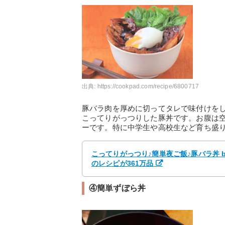
出典:
https://cookpad.com/recipe/6800717
豚バラ肉を厚めに切ってタレで味付けを
こってりがっつりした豚丼です。お腹は
ーです。特に中学生や高校生など育ち盛
こってりがっつり♪簡単夜ご飯♪豚バラ丼 
のレシピが361万品
④簡単ずぼら丼