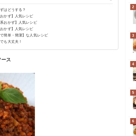
2
かずはどうする？
系おかず】人気レシピ
菜系おかず】人気レシピ
系おかず】人気レシピ
皿で簡単・簡潔】な人気レシピ
3
時でも大丈夫！
ソース
4
5
6