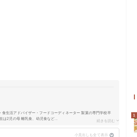
a
・食生活アドバイザー・フードコーディネーター 製菓の専門学校卒
1
は2児の母 離乳食、幼児食など...