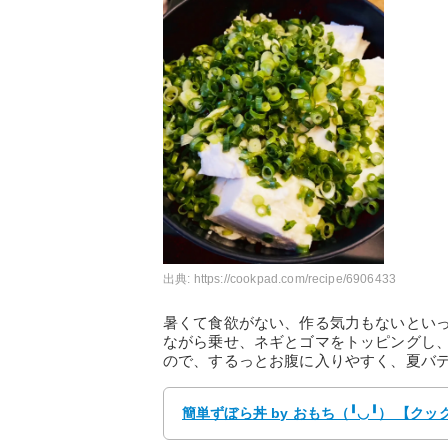
出典:
https://cookpad.com/recipe/6906433
暑くて食欲がない、作る気力もないとい
ながら乗せ、ネギとゴマをトッピングし
ので、するっとお腹に入りやすく、夏バ
簡単ずぼら丼 by おもち（╹◡╹） 【ク