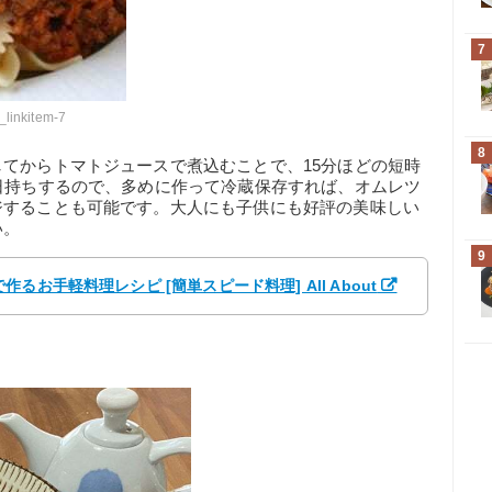
7
_linkitem-7
8
てからトマトジュースで煮込むことで、15分ほどの短時
日持ちするので、多めに作って冷蔵保存すれば、オムレツ
ジすることも可能です。大人にも子供にも好評の美味しい
い。
9
お手軽料理レシピ [簡単スピード料理] All About