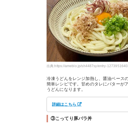
出典:
https://ameblo.jp/sh4487sy/entry-1273951640
冷凍うどんをレンジ加熱し、醤油ベース
簡単レシピです。甘めのタレにバターが
うどんになります。
詳細はこちら
③こってり豚バラ丼