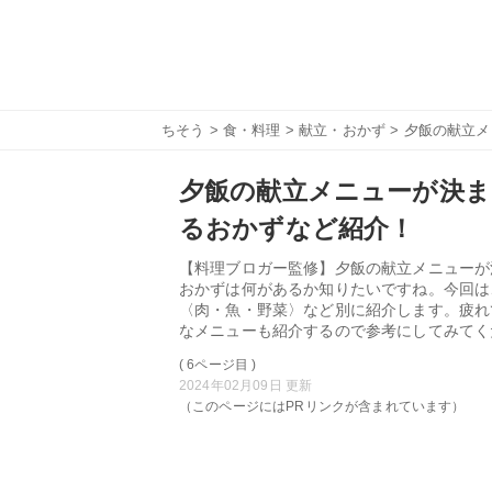
ちそう
>
食・料理
>
献立・おかず
> 夕飯の献立
夕飯の献立メニューが決ま
るおかずなど紹介！
【料理ブロガー監修】夕飯の献立メニューが
おかずは何があるか知りたいですね。今回は
〈肉・魚・野菜〉など別に紹介します。疲れ
なメニューも紹介するので参考にしてみてく
( 6ページ目 )
2024年02月09日 更新
（このページにはPRリンクが含まれています）