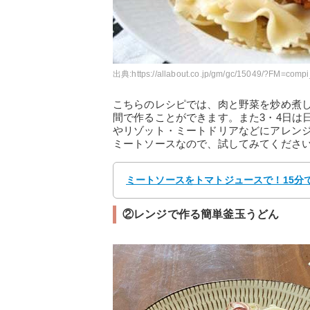
出典:
https://allabout.co.jp/gm/gc/15049/?FM=compi
こちらのレシピでは、肉と野菜を炒め煮し
間で作ることができます。また3・4日は
やリゾット・ミートドリアなどにアレン
ミートソースなので、試してみてくださ
ミートソースをトマトジュースで！15分で作る
②レンジで作る簡単釜玉うどん