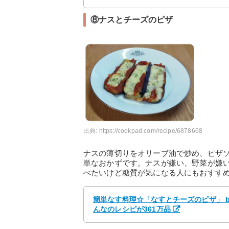
⑧ナスとチーズのピザ
出典:
https://cookpad.com/recipe/6878668
ナスの薄切りをオリーブ油で炒め、ピザ
単なおかずです。ナスが嫌い、野菜が嫌
べたいけど糖質が気になる人にもおすす
簡単なす料理☆「なすとチーズのピザ」 b
んなのレシピが361万品