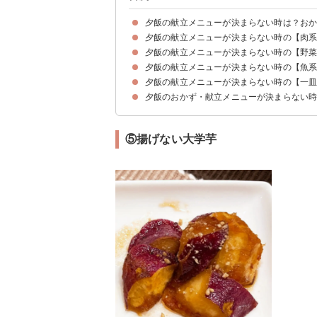
夕飯の献立メニューが決まらない時は？お
夕飯の献立メニューが決まらない時の【肉
夕飯の献立メニューを立てるコツ・ポイント
夕飯の献立メニューが決まらない時の【野
①レンジで作るナスの豚肉巻き
②豚こまと大根の煮物
③揚げずに作る酢豚
④焼くだけ簡単タンドリーチキン
⑤デミハンバーグ
⑥絶品鶏キムチ
⑦簡単レンチンシイタケ焼売
⑧電子レンジで作る簡単コロコロハンバーグ
夕飯の献立メニューが決まらない時の【魚
①レンコンの青海苔チーズ焼き
②簡単具沢山八宝菜
③めんつゆで味付けする簡単ナスの煮浸し
④山芋とオクラの梅風味の和え物
⑤揚げない大学芋
⑥豆苗とにんじんのツナマヨ
⑦にんじんとほうれん草のナムル
⑧ナスとチーズのピザ
夕飯の献立メニューが決まらない時の【一
①かつおのカリカリにんにく醤油バター
②帆立の甘辛煮
③ガーリックシュリンプ
④ブリの照り焼き
⑤サバ缶ハンバーグ
夕飯のおかず・献立メニューが決まらない
①トマトジュースで作る簡単ミートソース
②レンジで作る簡単釜玉うどん
③こってり豚バラ丼
④簡単ずぼら丼
⑤揚げない大学芋