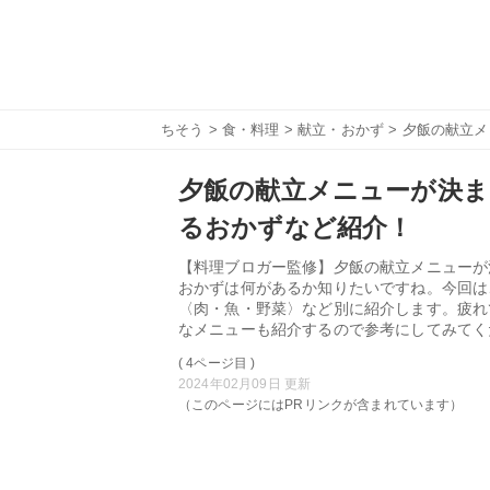
ちそう
>
食・料理
>
献立・おかず
> 夕飯の献立
夕飯の献立メニューが決ま
るおかずなど紹介！
【料理ブロガー監修】夕飯の献立メニューが
おかずは何があるか知りたいですね。今回は
〈肉・魚・野菜〉など別に紹介します。疲れ
なメニューも紹介するので参考にしてみてく
( 4ページ目 )
2024年02月09日 更新
（このページにはPRリンクが含まれています）