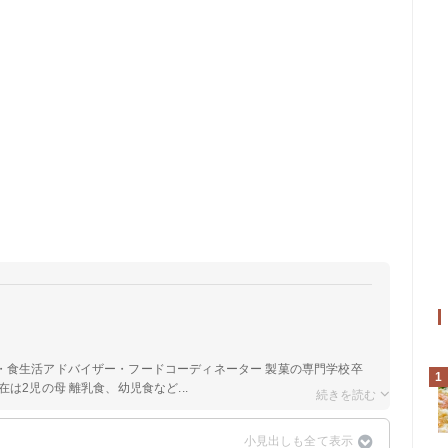
a
・食生活アドバイザー・フードコーディネーター 製菓の専門学校卒
1
は2児の母 離乳食、幼児食など...