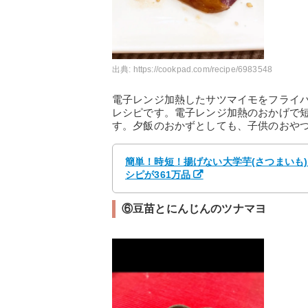
出典:
https://cookpad.com/recipe/6983548
電子レンジ加熱したサツマイモをフライ
レシピです。電子レンジ加熱のおかげで
す。夕飯のおかずとしても、子供のおや
簡単！時短！揚げない大学芋(さつまいも) b
シピが361万品
⑥豆苗とにんじんのツナマヨ