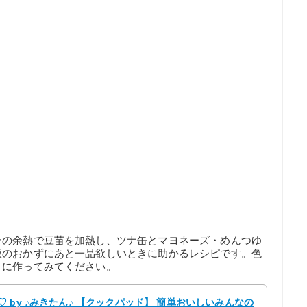
その余熱で豆苗を加熱し、ツナ缶とマヨネーズ・めんつゆ
飯のおかずにあと一品欲しいときに助かるレシピです。色
きに作ってみてください。
 by ♪みきたん♪ 【クックパッド】 簡単おいしいみんなの