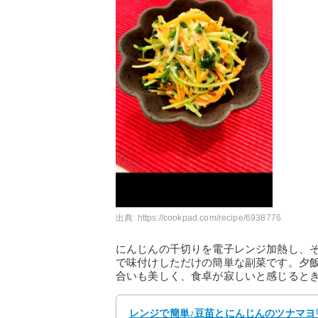
出典:
https://cookpad.com/recipe/6938776
にんじんの千切りを電子レンジ加熱し、
で味付けしただけの簡単な副菜です。夕
合いも美しく、食卓が寂しいと感じると
レンジで簡単♪豆苗とにんじんのツナマヨ♡