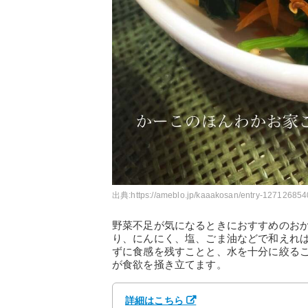
出典:
https://ameblo.jp/kaaakosan/entry-127126854
野菜不足が気になるときにおすすめのお
り、にんにく、塩、ごま油などで和えれ
ずに食感を残すことと、水を十分に絞る
が食欲を掻き立てます。
詳細はこちら