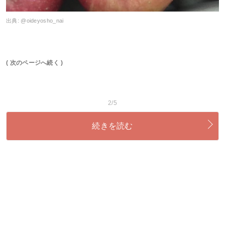
出典:
@oideyosho_nai
( 次のページへ続く )
2/5
続きを読む