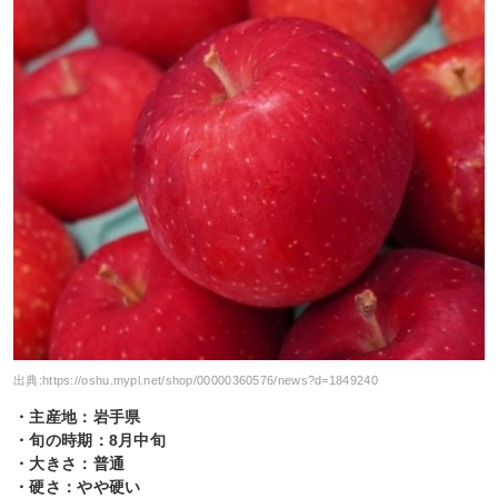
出典:
https://oshu.mypl.net/shop/00000360576/news?d=1849240
・主産地：岩手県
・旬の時期：8月中旬
・大きさ：普通
・硬さ：やや硬い