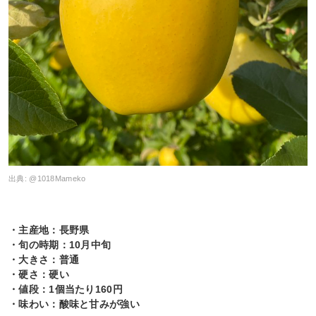
出典:
@1018Mameko
・主産地：長野県
・旬の時期：10月中旬
・大きさ：普通
・硬さ：硬い
・値段：1個当たり160円
・味わい：酸味と甘みが強い