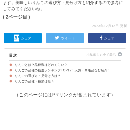
ます。美味しいりんごの選び方・見分け方も紹介するので参考に
してみてくださいね。
( 2ページ目 )
2023年12月13日 更新
シェア
ツイート
シェア
目次
りんごとは？品種数はどれくらい？
りんごの品種の糖度ランキングTOP17！人気・高級品など紹介！
りんごは日本で2000種ほどある
りんごの平均糖度
りんごの選び方・見分け方は？
第17位：あかね（12度）
第16位：シナノレッド（13度）
第15位：つがる（13度）
第14位：紅ロマン（13度）
第13位：秋映（14度）
第12位：シナノゴールド（14度）
第11位：高徳（14度）
第10位：はつ恋ぐりん（14度）
第9位：さいか（14度）
第8位：シナノスイート（14度）
第7位：王林（14度）
第6位：ぐんま名月（15度）
第5位：世界一（15度）
第4位：ジョナゴールド（15度）
第3位：トキ（15度）
第2位：サンふじ（15度）
第1位：はるか（17度）
りんごの品種・種類は様々
（このページにはPRリンクが含まれています）