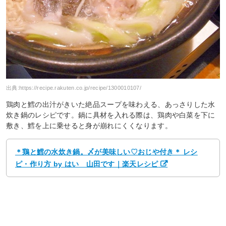
出典:
https://recipe.rakuten.co.jp/recipe/1300010107/
鶏肉と鱈の出汁がきいた絶品スープを味わえる、あっさりした水
炊き鍋のレシピです。鍋に具材を入れる際は、鶏肉や白菜を下に
敷き、鱈を上に乗せると身が崩れにくくなります。
＊鶏と鱈の水炊き鍋。〆が美味しい♡おじや付き＊ レシ
ピ・作り方 by はい 山田です｜楽天レシピ