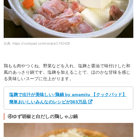
出典:
https://cookpad.com/recipe/1742428
鶏もも肉やつくね、野菜などを入れ、塩麹と醤油で味付けした和
風のあっさり鍋です。塩麹を加えることで、ほのかな甘味を感じ
る美味しいスープに仕上がります。
塩麹で出汁が美味しい♪鶏鍋 by amamitu 【クックパッド】
簡単おいしいみんなのレシピが365万品
④ゆず胡椒と白だしの鶏しゃぶ鍋