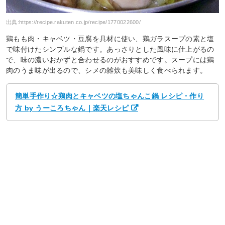
出典:
https://recipe.rakuten.co.jp/recipe/1770022600/
鶏もも肉・キャベツ・豆腐を具材に使い、鶏ガラスープの素と塩
で味付けたシンプルな鍋です。あっさりとした風味に仕上がるの
で、味の濃いおかずと合わせるのがおすすめです。スープには鶏
肉のうま味が出るので、シメの雑炊も美味しく食べられます。
簡単手作り☆鶏肉とキャベツの塩ちゃんこ鍋 レシピ・作り
方 by うーころちゃん｜楽天レシピ