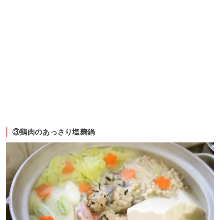
③鶏肉のあっさり塩麹鍋