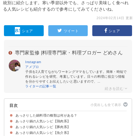
統別に紹介します。寒い季節以外でも、さっぱり美味しく食べれ
る人気レシピも紹介するので参考にしてみてくださいね。
2024年02月14日 更新
シェア
ツイート
シェア
専門家監修 |
料理専門家・料理ブロガー どめさん
Instagram
アメブロ
子供を2人育てながらワーキングママをしています。簡単・時短で
作れるレシピを研究、考案しています。日々の料理に役立つ情報
を分かりやすくお伝えしたいと思いますので、...
ライターの記事一覧
目次
あっさりした鍋料理の種類は何がある？
あっさり鍋の人気レシピ【鶏肉系】
あっさり鍋の人気レシピ【豚肉系】
①鶏肉とキャベツのあっさり鍋
②鶏肉と鱈のあっさり鍋
③鶏肉のあっさり塩麹鍋
④ゆず胡椒と白だしの鶏しゃぶ鍋
あっさり鍋の人気レシピ【魚介系】
①めんつゆで簡単あっさり鍋
②豚肉の台湾風あっさり鍋
③和風だしのあっさりレモン鍋
④豚肉ともやしの白だし鍋