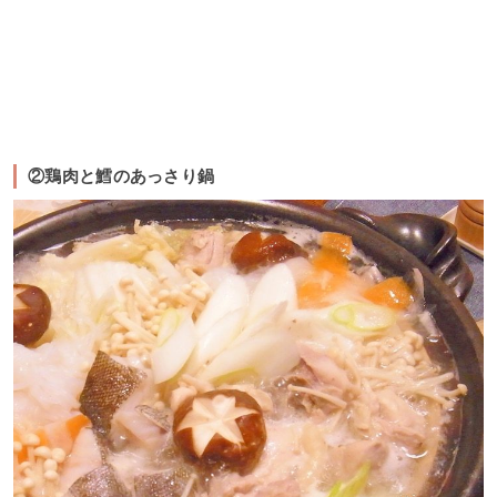
②鶏肉と鱈のあっさり鍋