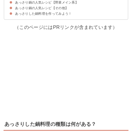
あっさり鍋の人気レシピ【野菜メイン系】
①ズワイガニとポン酢のあっさり鍋
②牡蠣のあっさりレモン鍋
③海鮮だしのあっさり鍋
④タラのあっさりコンソメ鍋
⑤牡蠣のあっさり味噌鍋
あっさり鍋の人気レシピ【その他】
①カレー味のあっさり鍋
②おでんだしと大根のあっさり鍋
③キャベツときのこのあっさり鍋
④トマトスープのあっさり鍋
⑤絶品ゆず塩あっさり鍋
あっさりした鍋料理を作ってみよう！
①あっさり絶品モツ鍋
②水餃子のあっさり鍋
（このページにはPRリンクが含まれています）
あっさりした鍋料理の種類は何がある？