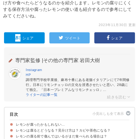
け方や食べたらどうなるのかを紹介します。レモンの腐りにくく
する保存方法や腐ったレモンの使い道も紹介するので参考にして
みてくださいね。
2023年11月30日 更新
シェア
ツイート
シェア
専門家監修 |
その他の専門家 岩田大樹
Instagram
HP
調理専門学校卒業後、麻布十番にある老舗イタリアンにて7年間修
行。日本にリモンチェッロの文化を浸透させたいと思い、28歳に
て独立。「日本一プレミアムなリモンチェッロ」...
ライターの記事一覧
目次
レモンが腐ったかもしれない…
レモンは腐るとどうなる？見分け方は？カビや茶色になる？
まずはレモンの日持ち期間を知っておこう
レモンの腐る前で傷んではいるがまだ食べられる場合は？
①見た目
②感触
③味わい・臭い