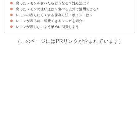
腐ったレモンを食べたらどうなる？対処法は？
腐ったレモンの使い道は？食べる以外で活用できる？
腐ったレモンを食べても食中毒になる可能性は低く過度な心配は不要
症状がひどい場合は病院へ行こう
レモンの腐りにくくする保存方法・ポイントは？
①油汚れが目立つ場所の掃除に利用する
②蛇口・鏡の水垢取りに使う
③ポットのカルキ汚れに使う
レモンが腐る前に消費できるレシピを紹介！
①1〜2週間内に食べる場合は冷蔵保存する
②カット済みや長期保存する場合は冷凍がおすすめ
レモンが腐らないよう早めに消費しよう
①レモン麹
②レモンの鶏肉煮込み
③レモンの蜂蜜漬け
（このページにはPRリンクが含まれています）