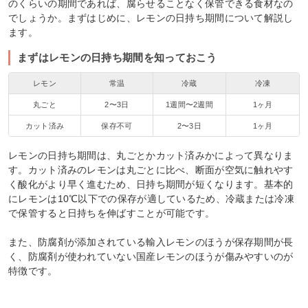
のくらいの期間であれば、腐らせることなく保管できる食材なの
でしょうか。まずはじめに、レモンの日持ち期間について解説し
ます。
まずはレモンの日持ち期間を知っておこう
レモン
常温
冷蔵
冷凍
丸ごと
2〜3日
1週間〜2週間
1ヶ月
カット済み
保存不可
2〜3日
1ヶ月
レモンの日持ち期間は、丸ごとかカット済みかによって異なりま
す。カット済みのレモンは丸ごとに比べ、断面が空気に触れやす
く酸化がより早く進むため、日持ち期間が短くなります。基本的
にレモンは10℃以下での保存が適しているため、冷蔵または冷凍
で保管すると日持ちを伸ばすことが可能です。
また、防腐剤が添加されている輸入レモンのほうが保存期間が長
く、防腐剤が使われていない国産レモンのほうが傷みやすいのが
特徴です。