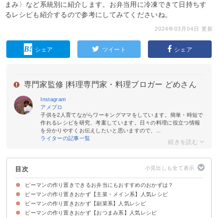
まみ〉など系統別に紹介します。お弁当用に冷凍できて日持ちす
るレシピも紹介するので参考にしてみてくださいね。
2024年03月04日 更新
シェア
ツイート
シェア
専門家監修 |
料理専門家・料理ブロガー どめさん
Instagram
アメブロ
子供を2人育てながらワーキングママをしています。簡単・時短で
作れるレシピを研究、考案しています。日々の料理に役立つ情報
を分かりやすくお伝えしたいと思いますので、...
ライターの記事一覧
目次
ピーマンの作り置きできるお弁当にもおすすめのおかずは？
ピーマンの作り置きおかず【主菜・メイン系】人気レシピ
ピーマンの作り置きおかず【副菜系】人気レシピ
①冷凍もできる豚肉とピーマンの味噌炒め
②夏におすすめピーマンと鶏肉の甘酢炒め
③ピーマンと蒸しホタテのオイスター炒め
④夏におすすめピーマンと手羽元のさっぱり煮
⑤子供が喜ぶピーマンの肉詰め
⑥チンジャオロース
⑦ピーマンと鶏肉となすの中華炒め
ピーマンの作り置きおかず【おつまみ系】人気レシピ
①レンジで簡単ピーマンのおかか和え
②ピーマンとえのきの塩昆布炒め
③ピーマンとなすの焼き浸し
④レンジで簡単ピーマンとツナの和え物
⑤日持ちするピーマンと生姜の塩昆布和え
⑥子供も喜ぶピーマンの煮浸し
⑦レンジで簡単ピーマンと人参の和え物
⑧夏におすすめピーマンの梅和え
⑨ピーマンとパプリカの甘酢炒め