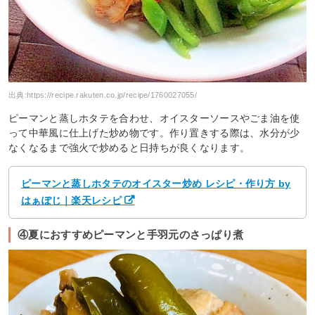
出典:
https://recipe.rakuten.co.jp/recipe/1760027055/
ピーマンと蒸しホタテを合わせ、オイスターソースやごま油を使
って中華風に仕上げた炒め物です。作り置きする際は、水分が少
なくなるまで強火で炒めると日持ちが良くなります。
ピーマンと蒸しホタテのオイスター炒め レシピ・作り方 by
はぁぽじ｜楽天レシピ
④夏におすすめピーマンと手羽元のさっぱり煮