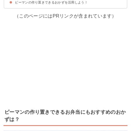
ピーマンの作り置きできるおかずを活用しよう！
①ピーマンと油揚げの和え物
②ピーマンとちくわのきんぴら
③ピーマンとじゃこのガーリック炒め
④レンジで簡単ピーマンの中華風ごま和え
⑤ピーマンと塩昆布のごま油和え
⑥ピーマンのピザ風
（このページにはPRリンクが含まれています）
ピーマンの作り置きできるお弁当にもおすすめのおか
ずは？