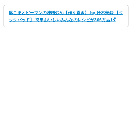
豚こまとピーマンの味噌炒め【作り置き】 by 鈴木美鈴 【ク
ックパッド】 簡単おいしいみんなのレシピが366万品