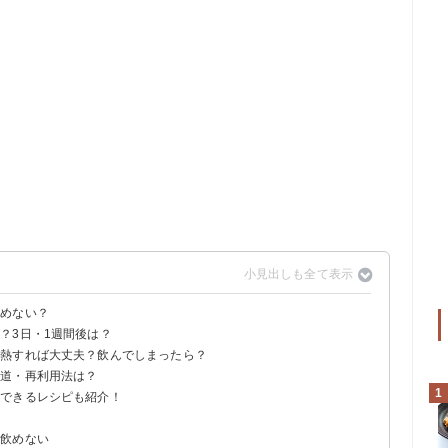
飲めない？
？3日・1週間後は？
る
加熱すれば大丈夫？飲んでしまったら？
目安
方が良い
い道・再利用法は？
ない
処法
1
費できるレシピも紹介！
も飲めない