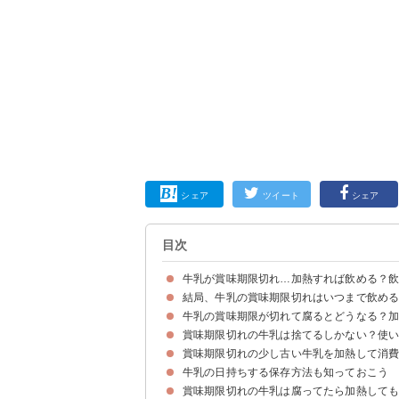
シェア
ツイート
シェア
目次
牛乳が賞味期限切れ…加熱すれば飲める？
結局、牛乳の賞味期限切れはいつまで飲める
まずは賞味期限の定義を知っておこう
【前提】賞味期限切れでも腐っていなければ飲め
牛乳の賞味期限が切れて腐るとどうなる？
未開封の牛乳は賞味期限から5日〜1週間までが
開封後の賞味期限が切れた牛乳は飲むのを避けた
賞味期限切れの牛乳は捨てるしかない？使
牛乳が腐って飲むのを避けた方が良い状態
腐った牛乳は加熱しても毒性は消えないため飲め
賞味期限切れ・腐った牛乳を飲んだ時の症状と対
賞味期限切れの少し古い牛乳を加熱して消
①洗顔・風呂など美容
②掃除
③ガーデニング
④料理・魚の臭み消し
牛乳の日持ちする保存方法も知っておこう
①ミルク餅
②かぼちゃのとろとろシチュー
③カッテージチーズ
賞味期限切れの牛乳は腐ってたら加熱して
①冷蔵庫の奥にしまう
②長期間使わない場合は冷凍保存しよう