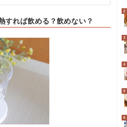
2
熱すれば飲める？飲めない？
3
4
5
6