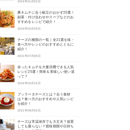
2024年01月02日
豚キムチに合う献立のおかず25選！
副菜・付け合わせやスープなどのお
すすめをレシピで紹介！
2024年03月29日
チーズの種類の一覧｜全21選を味・
食べ方やレシピのおすすめとともに
紹介！
2021年07月08日
余ったキムチを大量消費できる人気
レシピ25選！簡単＆美味しい使い道
って？
2024年03月16日
ブッラータチーズとは？合う食材
は？食べ方のおすすめや人気レシピ
を紹介！
2021年08月04日
チーズは常温保存でも大丈夫？放置
しても腐らない？賞味期限や日持ち