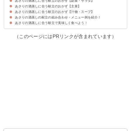
あさりの酒蒸しに合う献立のおかず【副菜・サラダ】
あさりの酒蒸しに合う献立のおかず【主菜】
①春キャベツの塩もみ
②ほうれん草と人参の白和え
③じゃことポン酢の温奴
④新玉ねぎの中華サラダ
⑤人参のマリネ
⑥わかめとじゃこの卵炒め
あさりの酒蒸しに合う献立のおかず【汁物・スープ】
①レンコンと大葉の挟み揚げ
②豚肉の生姜焼き
③牛すじ煮込み
④イカゲソのキムチマヨ炒め
⑤ブリの照り焼き
⑥鮭のホイル包み焼き
あさりの酒蒸しの献立の組み合わせ・メニュー例を紹介！
①豆腐と青海苔の味噌汁
②キャベツと肉団子のトマトスープ
③コーンポタージュ
④豚汁
⑤鯖缶と生姜の卵とじスープ
あさりの酒蒸しに合う献立で美味しく食べよう！
献立メニュー例①〜晩酌におすすめ〜
献立メニュー例②〜栄養バランスの整った夕食にしたい時におすすめ〜
献立メニュー例③〜魚介をたくさん食べたい日におすすめ〜
（このページにはPRリンクが含まれています）