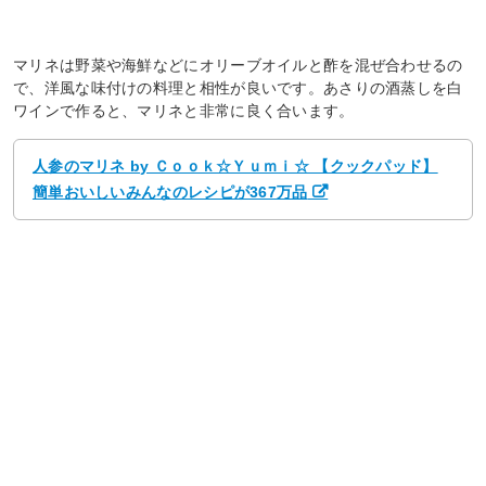
マリネは野菜や海鮮などにオリーブオイルと酢を混ぜ合わせるの
で、洋風な味付けの料理と相性が良いです。あさりの酒蒸しを白
ワインで作ると、マリネと非常に良く合います。
人参のマリネ by Ｃｏｏｋ☆Ｙｕｍｉ☆ 【クックパッド】
簡単おいしいみんなのレシピが367万品