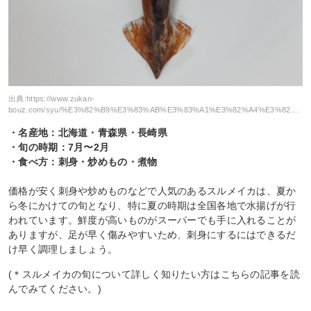
出典:
https://www.zukan-
bouz.com/syu/%E3%82%B9%E3%83%AB%E3%83%A1%E3%82%A4%E3%82%AB
・名産地：北海道・青森県・長崎県
・旬の時期：7月〜2月
・食べ方：刺身・炒めもの・煮物
価格が安く刺身や炒めものなどで人気のあるスルメイカは、夏か
ら冬にかけての旬となり、特に夏の時期は全国各地で水揚げが行
われています。鮮度が高いものがスーパーでも手に入れることが
ありますが、足が早く傷みやすいため、刺身にするにはできるだ
け早く調理しましょう。
(＊スルメイカの旬について詳しく知りたい方はこちらの記事を読
んでみてください。)