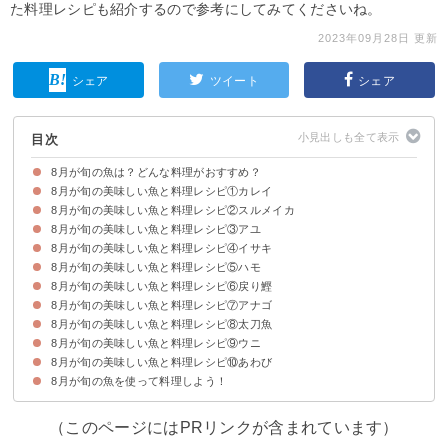
た料理レシピも紹介するので参考にしてみてくださいね。
2023年09月28日 更新
シェア
ツイート
シェア
目次
8月が旬の魚は？どんな料理がおすすめ？
8月が旬の美味しい魚と料理レシピ①カレイ
8月が旬の美味しい魚と料理レシピ②スルメイカ
料理レシピ｜カレイの中華出汁あんかけ
8月が旬の美味しい魚と料理レシピ③アユ
料理レシピ｜スルメイカのラタトゥイユ
8月が旬の美味しい魚と料理レシピ④イサキ
料理レシピ｜アユときのこの和風ペペロンチーノ
8月が旬の美味しい魚と料理レシピ⑤ハモ
料理レシピ｜イサキのアクアパッツァ
8月が旬の美味しい魚と料理レシピ⑥戻り鰹
料理レシピ｜ハモのフライ
8月が旬の美味しい魚と料理レシピ⑦アナゴ
料理レシピ｜鰹のカルパッチョ
8月が旬の美味しい魚と料理レシピ⑧太刀魚
料理レシピ｜アナゴ丼
8月が旬の美味しい魚と料理レシピ⑨ウニ
料理レシピ｜太刀魚の煮付け
8月が旬の美味しい魚と料理レシピ⑩あわび
料理レシピ｜ウニの豆乳クリームパスタ
8月が旬の魚を使って料理しよう！
料理レシピ｜あわびのあんかけステーキ
（このページにはPRリンクが含まれています）