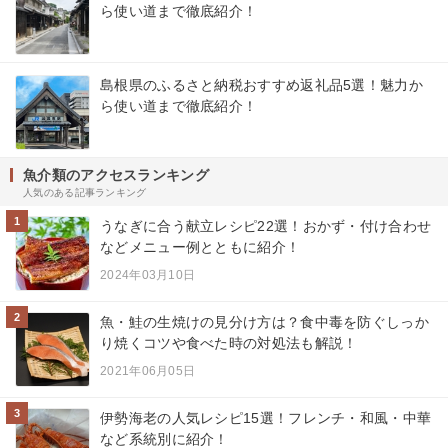
ら使い道まで徹底紹介！
島根県のふるさと納税おすすめ返礼品5選！魅力か
ら使い道まで徹底紹介！
魚介類のアクセスランキング
人気のある記事ランキング
1
うなぎに合う献立レシピ22選！おかず・付け合わせ
などメニュー例とともに紹介！
2024年03月10日
2
魚・鮭の生焼けの見分け方は？食中毒を防ぐしっか
り焼くコツや食べた時の対処法も解説！
2021年06月05日
3
伊勢海老の人気レシピ15選！フレンチ・和風・中華
など系統別に紹介！