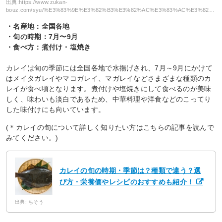
出典:
https://www.zukan-
bouz.com/syu/%E3%83%9E%E3%82%B3%E3%82%AC%E3%83%AC%E3%82%A4
・名産地：全国各地
・旬の時期：7月〜9月
・食べ方：煮付け・塩焼き
カレイは旬の季節には全国各地で水揚げされ、7月～9月にかけて
はメイタガレイやマコガレイ、マガレイなどさまざまな種類のカ
レイが食べ頃となります。煮付けや塩焼きにして食べるのが美味
しく、味わいも淡白であるため、中華料理や洋食などのこってり
した味付けにも向いています。
(＊カレイの旬について詳しく知りたい方はこちらの記事を読んで
みてください。)
カレイの旬の時期・季節は？種類で違う？選
び方・栄養価やレシピのおすすめも紹介！
出典: ちそう