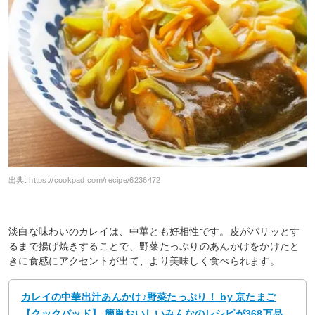
出典:
https://cookpad.com/recipe/6236472
淡白な味わいのカレイは、中華とも好相性です。皮がパリッとす
るまで揚げ焼きすることで、野菜たっぷりのあんかけをかけたと
きに食感にアクセントが出て、より美味しく食べられます。
カレイの中華出汁あんかけ♪野菜たっぷり！ by 京たまご
【クックパッド】 簡単おいしいみんなのレシピが368万品