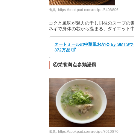
出典:
https://cookpad.com/recipe/5408806
コクと風味が魅力の干し貝柱のスープの
ネギで身体の芯から温まる、ダイエット
オートミールの中華風おかゆ by SMT
372万品
④栄養満点参鶏湯風
出典:
https://cookpad.com/recipe/7010870