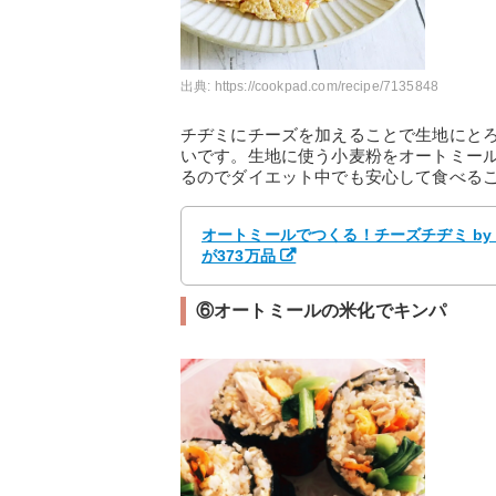
出典:
https://cookpad.com/recipe/7135848
チヂミにチーズを加えることで生地にと
いです。生地に使う小麦粉をオートミー
るのでダイエット中でも安心して食べる
オートミールでつくる！チーズチヂミ by
が373万品
⑥オートミールの米化でキンパ