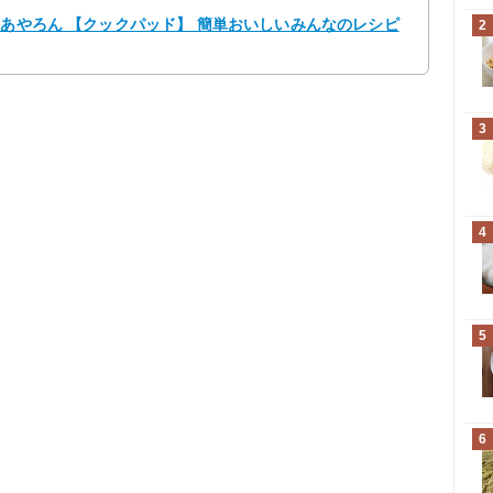
 あやろん 【クックパッド】 簡単おいしいみんなのレシピ
2
3
4
5
6