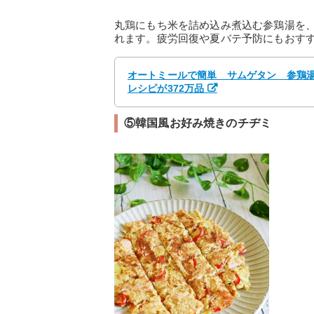
丸鶏にもち米を詰め込み煮込む参鶏湯を
れます。疲労回復や夏バテ予防にもおす
オートミールで簡単 サムゲタン 参鶏湯 
レシピが372万品
⑤韓国風お好み焼きのチヂミ