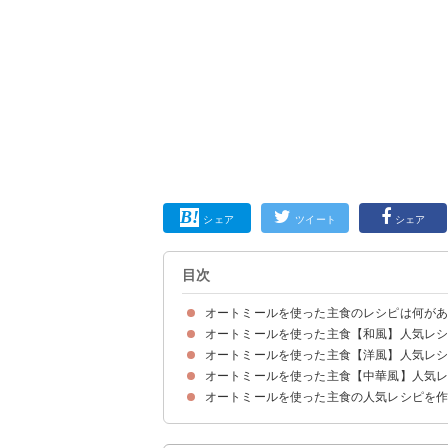
シェア
ツイート
シェア
目次
オートミールを使った主食のレシピは何が
オートミールを使った主食【和風】人気レ
オートミールを使った主食【洋風】人気レ
①栄養満点ネバネバ丼
②ダイエット中でも安心お好み焼き
③オートミールでヘルシー焼きおにぎり
④レンジで簡単深川めし風
⑤お刺身とオートミールで海鮮丼
⑥ダイエット中におすすめの親子丼
⑦オートミールでさっぱりしらす粥
オートミールを使った主食【中華風】人気
①オートミールを使ったマカロニグラタン
②オートミールの夏野菜ドリア
③満腹ガパオライス
④フライパンで簡単オートミールピザ
⑤満腹簡単な焼きカレー
⑥オートミールで作るドライカレー
⑦低カロリー低糖質のオムライス
⑧オートミールパテのハンバーガー
⑨オートミールトマトリゾット
オートミールを使った主食の人気レシピを
①オートミールのヘルシー焼肉ビビンバ
②パクチーたっぷりチャーハン風
③貝柱スープのお粥
④栄養満点参鶏湯風
⑤韓国風お好み焼きのチヂミ
⑥オートミールの米化でキンパ