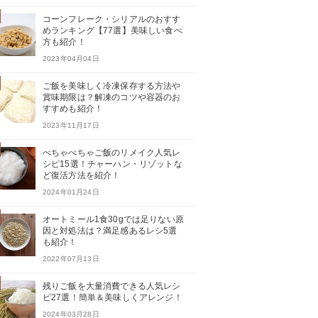
コーンフレーク・シリアルのおすす
めランキング【77選】美味しい食べ
方も紹介！
2023年04月04日
ご飯を美味しく冷凍保存する方法や
賞味期限は？解凍のコツや容器のお
すすめも紹介！
2023年11月17日
べちゃべちゃご飯のリメイク人気レ
シピ15選！チャーハン・リゾットな
ど復活方法を紹介！
2024年01月24日
オートミール1食30gでは足りない原
因と対処法は？満足感あるレシ5選
も紹介！
2022年07月13日
残りご飯を大量消費できる人気レシ
ピ27選！簡単＆美味しくアレンジ！
2024年03月28日