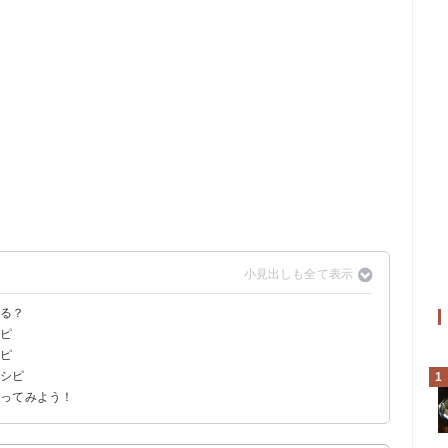
ある？
シピ
シピ
レシピ
1
作ってみよう！