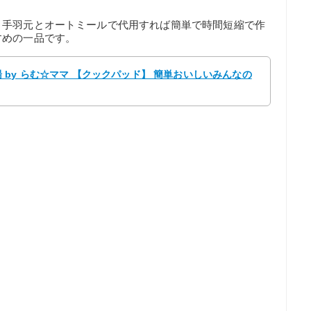
、手羽元とオートミールで代用すれば簡単で時間短縮で作
すめの一品です。
by らむ☆ママ 【クックパッド】 簡単おいしいみんなの