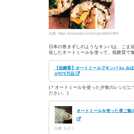
出典:
https://cookpad.com/recipe/6963983
日本の巻きずしのようなキンパは、ごま
化したオートミールを使って、低糖質で
【低糖質】オートミールでキンパ by み
が373万品
(＊オートミールを使った夕食のレシピに
ださい。)
オートミールを使った夜ご飯
出典: ちそう