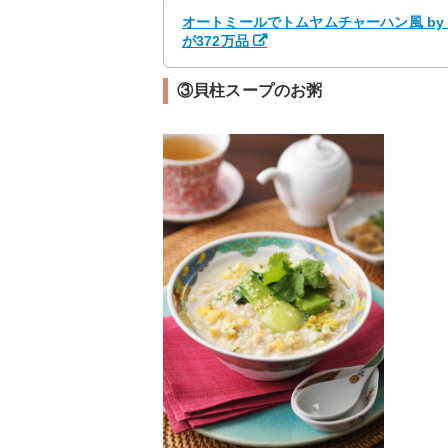
オートミールでトムヤムチャーハン風 by
が372万品
③貝柱スープのお粥