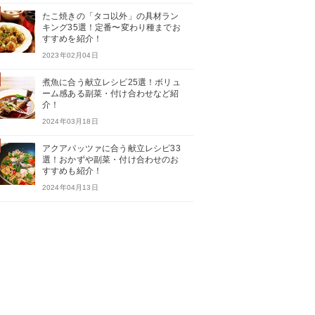
たこ焼きの「タコ以外」の具材ラン
キング35選！定番〜変わり種までお
すすめを紹介！
2023年02月04日
煮魚に合う献立レシピ25選！ボリュ
ーム感ある副菜・付け合わせなど紹
介！
2024年03月18日
アクアパッツァに合う献立レシピ33
選！おかずや副菜・付け合わせのお
すすめも紹介！
2024年04月13日