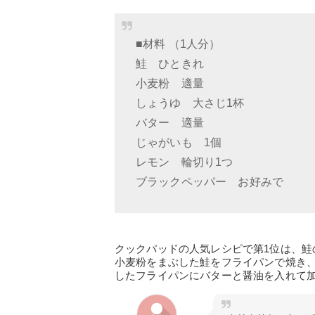
■材料 （1人分）
鮭 ひときれ
小麦粉 適量
しょうゆ 大さじ1杯
バター 適量
じゃがいも 1個
レモン 輪切り1つ
ブラックペッパー お好みで
クックパッドの人気レシピで第1位は、
小麦粉をまぶした鮭をフライパンで焼き
したフライパンにバターと醤油を入れて