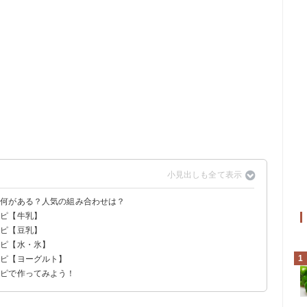
は何がある？人気の組み合わせは？
シピ【牛乳】
ダイエットできる？
シピ【豆乳】
シピ【水・氷】
1
シピ【ヨーグルト】
シピで作ってみよう！