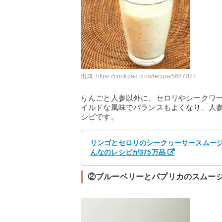
出典:
https://cookpad.com/recipe/5657074
りんごと人参以外に、セロリやシークワ
イルドな風味でバランスもよくなり、人
シピです。
リンゴとセロリのシークヮーサースムージー
んなのレシピが375万品
②ブルーベリーとパプリカのスムー