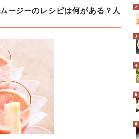
2
ムージーのレシピは何がある？人
3
4
5
6