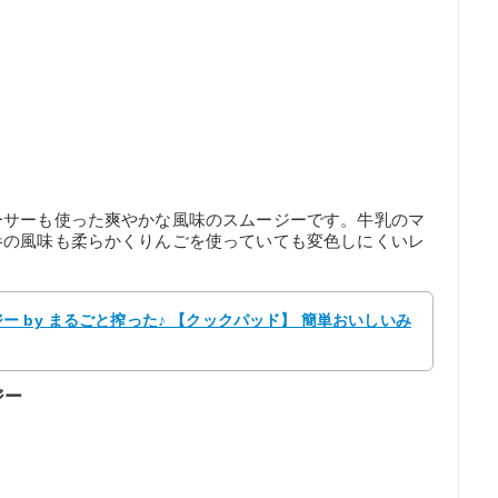
ーサーも使った爽やかな風味のスムージーです。牛乳のマ
参の風味も柔らかくりんごを使っていても変色しにくいレ
 by まるごと搾った♪ 【クックパッド】 簡単おいしいみ
ジー