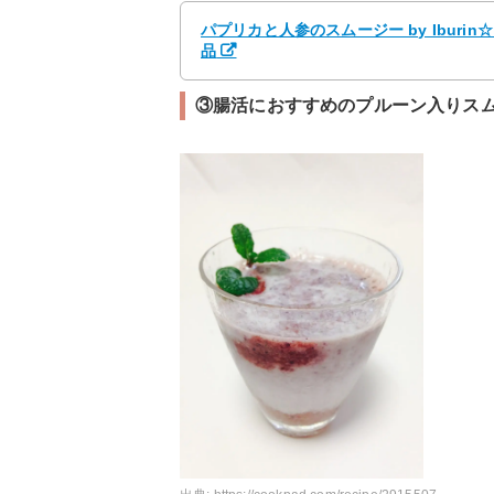
パプリカと人参のスムージー by Iburi
品
③腸活におすすめのプルーン入りス