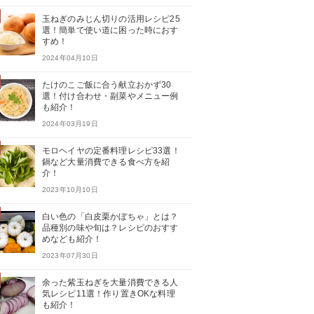
玉ねぎのみじん切りの活用レシピ25
選！簡単で使い道に困った時におす
すめ！
2024年04月10日
たけのこご飯に合う献立おかず30
選！付け合わせ・副菜やメニュー例
も紹介！
2024年03月19日
モロヘイヤの定番料理レシピ33選！
鍋など大量消費できる食べ方を紹
介！
2023年10月10日
白い色の「白皮栗かぼちゃ」とは？
品種別の味や旬は？レシピのおすす
めなども紹介！
2023年07月30日
余った紫玉ねぎを大量消費できる人
気レシピ11選！作り置きOKな料理
も紹介！