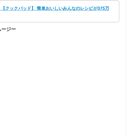
n☆ 【クックパッド】 簡単おいしいみんなのレシピが375万
ムージー