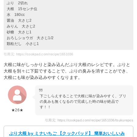
ぶり 2切れ
大根 15センチ位
水 180cc
醤油 大さじ2
みりん 大さじ2
砂糖 大さじ1
おろしショウガ 大さじ1/2
顆粒だし 小さじ1
引用元: https://cookpad.com/recipe/1651036
大根に味がしっかりと染み込んだぶり大根のレシピです。ぶりと
大根を別々に下茹ですることで、ぶりの臭みを消すことができ、
大根にも味が染み込みやすくなります。
下ごしらえすることで大根に味が染みやすく、ブリ
の臭みも無くなるので完成した時の味が絶品で
す！！
★26★
引用元: https://cookpad.com/recipe/1651036/tsukurepos
ぶり大根 by ミナいちご 【クックパッド】 簡単おいしいみ