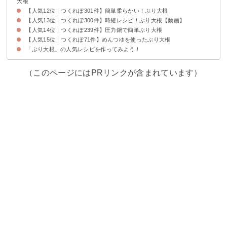
大根
【人気12位｜つくれぽ301件】簡単柔らかい！ぶり大根
【人気13位｜つくれぽ300件】時短レシピ！ぶり大根【動画】
【人気14位｜つくれぽ239件】圧力鍋で簡単ぶり大根
【人気15位｜つくれぽ71件】めんつゆを使ったぶり大根
「ぶり大根」の人気レシピを作ってみよう！
（このページにはPRリンクが含まれています）