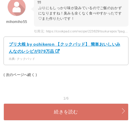
ぶりにもしっかり味が染みているのでご飯のおかず
になりますね！臭みも全くなく食べやすかったです
♡また作りたいです！
mihomiho55
引用元: https://cookpad.com/recipe/223829/tsukurepos?page=11
ブリ大根 by ochikeron 【クックパッド】 簡単おいしいみ
んなのレシピが379万品
出典: クックパッド
( 次のページへ続く )
1/6
続きを読む