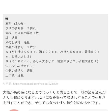
材料 （2人分）
ブリの切り身 ３切れ
大根 ２ｃｍの厚さ７枚
塩 適量
米のとぎ汁 適量
生姜の薄切り １片分
Ａ（だし汁３００ｃｃ、酒１００ｃｃ、みりん５０ｃｃ、醤油５０ｃ
ｃ、砂糖大さじ２）
Ｂ（酒１００ｃｃ、みりん大さじ２、醤油大さじ２、砂糖大さじ１）
C（みりん 大さじ２）
生姜の細切り 適量
三つ葉 適量
引用元: https://cookpad.com/recipe/223829
大根があめ色になるまでじっくりと煮ることで、味の染み込んだ
ぶり大根になります。ぶりに塩を振って湯通しすることで生臭さ
を消すことができ、子供でも食べやすい味付けのレシピです。