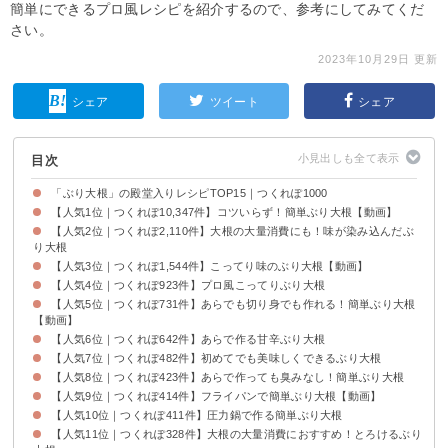
簡単にできるプロ風レシピを紹介するので、参考にしてみてくだ
さい。
2023年10月29日 更新
シェア
ツイート
シェア
目次
「ぶり大根」の殿堂入りレシピTOP15｜つくれぽ1000
【人気1位｜つくれぽ10,347件】コツいらず！簡単ぶり大根【動画】
【人気2位｜つくれぽ2,110件】大根の大量消費にも！味が染み込んだぶ
り大根
【人気3位｜つくれぽ1,544件】こってり味のぶり大根【動画】
【人気4位｜つくれぽ923件】プロ風こってりぶり大根
【人気5位｜つくれぽ731件】あらでも切り身でも作れる！簡単ぶり大根
【動画】
【人気6位｜つくれぽ642件】あらで作る甘辛ぶり大根
【人気7位｜つくれぽ482件】初めてでも美味しくできるぶり大根
【人気8位｜つくれぽ423件】あらで作っても臭みなし！簡単ぶり大根
【人気9位｜つくれぽ414件】フライパンで簡単ぶり大根【動画】
【人気10位｜つくれぽ411件】圧力鍋で作る簡単ぶり大根
【人気11位｜つくれぽ328件】大根の大量消費におすすめ！とろけるぶり