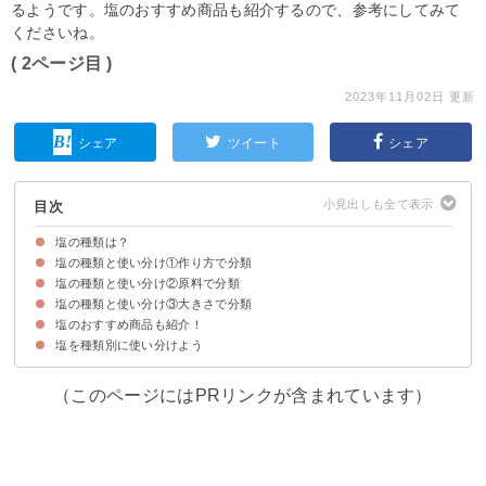
るようです。塩のおすすめ商品も紹介するので、参考にしてみて
くださいね。
( 2ページ目 )
2023年11月02日 更新
シェア
ツイート
シェア
目次
塩の種類は？
塩の種類と使い分け①作り方で分類
①作り方で分ける場合
②原料で分ける場合
塩の種類と使い分け②原料で分類
①精製塩
②再製加工塩
③天然塩
塩の種類と使い分け③大きさで分類
①海水塩
②岩塩
③湖塩
塩のおすすめ商品も紹介！
①大粒の塩
②粗塩
③パウダー塩
塩を種類別に使い分けよう
①のと珠洲塩 藻塩
②シェフズチョイス BRC認証 ヒマラヤ岩塩
③ぬちまーす 250g
④沖縄の海水塩 青い海 あらじお
⑤ウユニ塩
（このページにはPRリンクが含まれています）