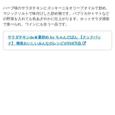
ハーブ味のサラダチキンとズッキーニをオリーブオイルで炒め、
マジックソルトで味付けした炒め物です。パプリカやトマトなど
の野菜を入れても色あざやかに仕上がります。ホットサラダ感覚
で食べられ、ワインにも合う一品です。
サラダチキンde★夏炒め by ちゃんだぱん 【クックパッ
ド】 簡単おいしいみんなのレシピが338万品