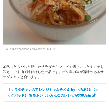
出典:
https://cookpad.com/recipe/6413129
加熱したもやしと裂いたサラダチキン、ざく切りにしたキムチを
和え、ごま油で味付けした一品です。ピリ辛の味が旨味のあるサ
ラダチキンと合います。
【サラダチキンのアレンジ】キムチ和え by ぺろあ26 【ク
ックパッド】 簡単おいしいみんなのレシピが338万品