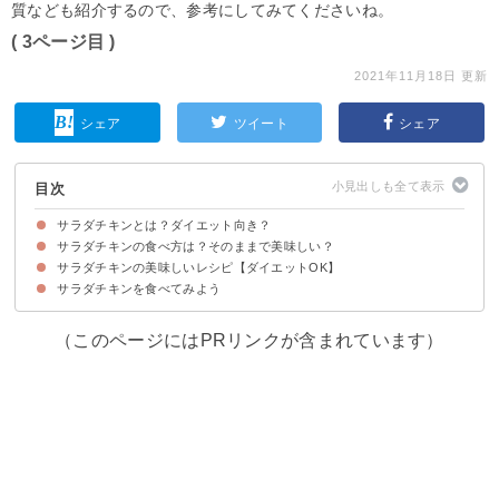
質なども紹介するので、参考にしてみてくださいね。
( 3ページ目 )
2021年11月18日 更新
シェア
ツイート
シェア
目次
サラダチキンとは？ダイエット向き？
サラダチキンの食べ方は？そのままで美味しい？
サラダチキンは低カロリーで高たんぱく質
サラダチキンの美味しいレシピ【ダイエットOK】
①そのまま食べる
②電子レンジで温めて食べる
③炒めて食べる
④サラダに入れて食べる
⑤スープに入れて食べる
サラダチキンを食べてみよう
①サラダチキンのおつまみジャーキー
②サラダチキンイリチョップドサラダ
③サラダチキンときゅうりのナムル
④サラダチキン入りおからと水菜の和風サラダ
⑤サラダチキンと夏野菜の炒め物
⑥サラダチキンのユッケ風
⑦サラダチキンのキムチ和え
⑧アボカドとサラダチキンのサルサソース
⑨サラダチキンと焼きなすの梅だれ和え
⑩サラダチキンの海苔しそチーズ焼き
⑪サラダチキンと新玉ねぎのマリネ風
⑫サラダチキンとブロッコリー の塩炒め
⑬サラダチキン入り野菜スープ
⑭サラダチキンのピカタ
⑮サラダチキン入り冷やし塩ラーメン
⑯サラダチキンとナスの冷やし中華
⑰サラダチキンとトマトのチーズトースト
⑱サラダチキンでトルティーヤ
⑲サラダチキンとアボカドのクリームチーズサンド
（このページにはPRリンクが含まれています）