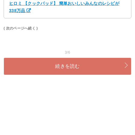
ヒロミ 【クックパッド】 簡単おいしいみんなのレシピが
338万品
( 次のページへ続く )
3/6
続きを読む