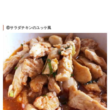
⑥サラダチキンのユッケ風