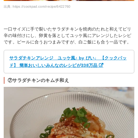
出典:
https://cookpad.com/recipe/6422760
一口サイズに手で裂いたサラダチキンを焼肉のたれと和えてピリ
辛の味付けにし、卵黄を落としてユッケ風にアレンジしたレシピ
です。ビールに合うおつまみですが、白ご飯にも合う一品です。
サラダチキンアレンジ ユッケ風♪ by ぴい♩ 【クックパッ
ド】 簡単おいしいみんなのレシピが338万品
⑦サラダチキンのキムチ和え