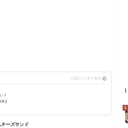
しい？
OK】
1
ド
ムチーズサンド