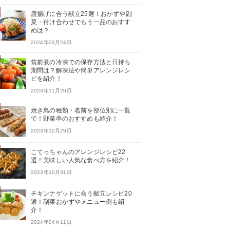
唐揚げに合う献立25選！おかずや副
菜・付け合わせでもう一品のおすす
めは？
2024年03月24日
筑前煮の冷凍での保存方法と日持ち
期間は？解凍法や簡単アレンジレシ
ピを紹介！
2023年11月20日
焼き鳥の種類・名前を部位別に一覧
で！野菜串のおすすめも紹介！
2023年12月29日
こてっちゃんのアレンジレシピ22
選！美味しい人気な食べ方を紹介！
2023年10月31日
チキンナゲットに合う献立レシピ20
選！副菜おかずやメニュー例も紹
介！
2024年04月11日