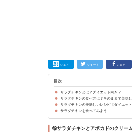
シェア
ツイート
シェア
目次
サラダチキンとは？ダイエット向き？
サラダチキンの食べ方は？そのままで美味
サラダチキンは低カロリーで高たんぱく質
サラダチキンの美味しいレシピ【ダイエット
①そのまま食べる
②電子レンジで温めて食べる
③炒めて食べる
④サラダに入れて食べる
⑤スープに入れて食べる
サラダチキンを食べてみよう
①サラダチキンのおつまみジャーキー
②サラダチキンイリチョップドサラダ
③サラダチキンときゅうりのナムル
④サラダチキン入りおからと水菜の和風サラダ
⑤サラダチキンと夏野菜の炒め物
⑥サラダチキンのユッケ風
⑦サラダチキンのキムチ和え
⑧アボカドとサラダチキンのサルサソース
⑨サラダチキンと焼きなすの梅だれ和え
⑩サラダチキンの海苔しそチーズ焼き
⑪サラダチキンと新玉ねぎのマリネ風
⑫サラダチキンとブロッコリー の塩炒め
⑬サラダチキン入り野菜スープ
⑭サラダチキンのピカタ
⑮サラダチキン入り冷やし塩ラーメン
⑯サラダチキンとナスの冷やし中華
⑰サラダチキンとトマトのチーズトースト
⑱サラダチキンでトルティーヤ
⑲サラダチキンとアボカドのクリームチーズサン
⑲サラダチキンとアボカドのクリー