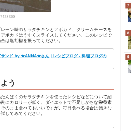
7
/17428360
プレーン味のサラダチキンとアボカド、クリームチーズを
8
とアボカドはうすくスライスしてください。このレシピで
場合は塩胡椒を振ってください。
ド by ★ANNA★さん | レシピブログ - 料理ブログの
9
みよう
高たんぱくのサラダチキンを使ったレシピなどについて紹
の割にカロリーが低く、ダイエットで不足しがちな栄養素
。そのまま食べてもいいですが、毎日食べる場合は飽きな
を試してみてください。