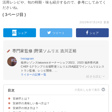
活用レシピや、旬の時期・味も紹介するので、参考にしてみてく
ださいね。
( 3ページ目 )
2023年07月24日 更新
シェア
ツイート
シェア
専門家監修 |
野菜ソムリエ 吉川正裕
Instagram
福井レゾンスlaisanceオーナーシェフ2022、2023 福井県代表
CHEF-1グランプリ出場野菜ソムリエJSA認定ワインソムリエレス
トラン監修、レシピ開発、...
ライターの記事一覧
目次
安納芋とは？
安納芋の美味しい食べ方は？
安納芋の旬の時期
安納芋の味
安納芋の種類・品種
安納芋の焼き方は？
①焼き芋にして食べる
②蒸して食べる
③煮て食べる