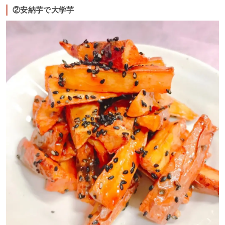
②安納芋で大学芋