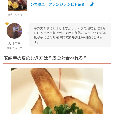
ンで簡単！アレンジレシピも紹介！
出典: ちそう
芋の大きさにもよりますが、ラップで包む前に濡ら
したペーパー類で包んでから加熱すると、絶えず蒸
気が芋に当たり短時間で加熱調理が可能になりま
す。
吉川正裕
野菜ソムリエ
安納芋の皮のむき方は？皮ごと食べれる？