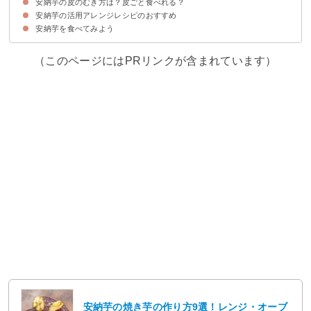
安納芋の皮のむき方は？皮ごと食べれる？
①電子レンジを使う方法
②オーブントースタを使う方法
③グリルを使う方法
安納芋の活用アレンジレシピのおすすめ
安納芋の皮むきのやり方
安納芋の皮は薄く栄養豊富で食べられる
安納芋を食べてみよう
①安納芋のスイートポテト
②安納芋で大学芋
③安納芋のポテトサラダ
④安納芋のケーキ
⑤安納芋のカレー
⑥安納芋のポタージュスープ
⑦安納芋の肉じゃが
（このページにはPRリンクが含まれています）
安納芋の焼き芋の作り方9選！レンジ・オーブ