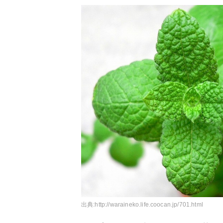
出典:
http://waraineko.life.coocan.jp/701.html