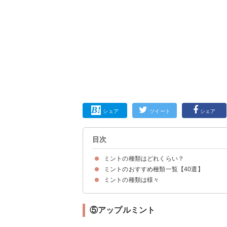
シェア
ツイート
シェア
目次
ミントの種類はどれくらい？
ミントのおすすめ種類一覧【40選】
ミントは100種類以上あるとされている
ミントの種類は様々
①スペアミント
②ペパーミント
③二ホンハッカ
④ウォーターミント
⑤アップルミント
⑥パイナップルミント
⑦ペニーロイヤルミント
⑧ヒメハッカ
⑨カーリーミント
⑩ボウルズミント
⑪グレープフルーツミント
⑫ベルガモットミント
⑬ペパーミントバリエガータ
⑭ブラックペパーミント
⑮ホワイトペパーミント
⑯バナナミント
⑰キャンディミント
⑱レモンミント
⑲チョコレートミント
⑳ラベンダーミント
㉑モロッコミント
㉒クールミント
㉓スイスリコラミント
㉔コリアンミント
㉕オレンジミント
㉖バジルミント
㉗ジンジャーミント
㉘レッドラリピアミント
㉙カニングハムミント
㉚コルシカミント
㉛ブッシュミント
㉜ブッシュミントホワイト
㉝ケンタッキーカーネルミント
㉞ストロベリーミント
㉟キャットニップ
㊱ブルーキャットミント
㊲ハーツペニーロイヤルミント
㊳はくび
㊴あかまる
㊵さんび
⑤アップルミント