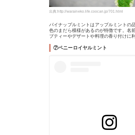
出典:
http://waraineko.life.coocan.jp/701.html
パイナップルミントはアップルミントの
色のまだら模様があるのが特徴です。名
ブティーやデザートや料理の香り付けに
⑦ペニーロイヤルミント