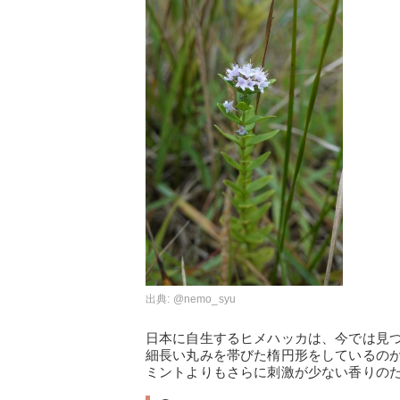
出典:
@nemo_syu
日本に自生するヒメハッカは、今では見
細長い丸みを帯びた楕円形をしているの
ミントよりもさらに刺激が少ない香りの