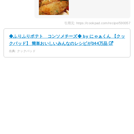
引用元: https://cookpad.com/recipe/590057
◆ふりふりポテト コンソメチーズ◆ by にゃぁくん 【クッ
クパッド】 簡単おいしいみんなのレシピが344万品
出典: クックパッド