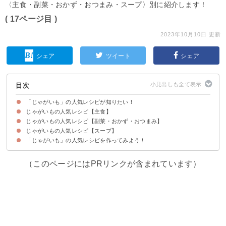
〈主食・副菜・おかず・おつまみ・スープ〉別に紹介します！
( 17ページ目 )
2023年10月10日 更新
シェア
ツイート
シェア
目次
「じゃがいも」の人気レシピが知りたい！
じゃがいもの人気レシピ【主食】
じゃがいもの人気レシピ【副菜・おかず・おつまみ】
【つくれぽ2728件】お家で本格スープカレー【動画】
【つくれぽ1522件】子供も大好き！ミートソースグラタン【動画】
【つくれぽ1111件】暑い夏にぴったり！夏野菜カレー
【つくれぽ2166件】餃子の皮でチーズたっぷり本格ラザニア【動画】
【つくれぽ6551件】じゃがいもを味わう簡単ポテトグラタン
【つくれぽ1025件】じゃがいものニョッキ
【つくれぽ1417件】バター風味ポテトグラタン
【つくれぽ2037件】チーズたっぷり！トマト鍋
じゃがいもの人気レシピ【スープ】
【つくれぽ2339件】お弁当におすすめ！じゃが丸コーン【動画】
【つくれぽ3272件】ヘルシー！おからのチキンナゲット
【つくれぽ2237件】カリカリ豚肉とじゃがいもの炒め物【動画】
【つくれぽ1399件】おやつにぴったり！ポテトパフ【動画】
【つくれぽ1913件】カリモチ食感！鶏むねポテト【動画】
【つくれぽ2255件】ヘルシー！じゃがいもとキャベツのチーズ焼き【動画】
【つくれぽ2255件】こっくり美味しい煮物じゃがいもと玉ねぎの甘辛煮【動
【つくれぽ3413件】ビールのおつまみに！じゃがいも入りアスパラベーコン
【つくれぽ1333件】簡単じゃがバター
【つくれぽ2454件】甘辛じゃが玉と豚ひき肉のマヨ焼き【動画】
【つくれぽ1610件】じゃがいもで簡単チンジャオロース
【つくれぽ2171件】じゃがいも入りスパニッシュオムレツ【動画】
【つくれぽ4924件】生クリームで本格コロッケ【動画】
【つくれぽ1803件】濃厚まったりマッシュポテト【動画】
【つくれぽ4810件】おつまみにぴったり！ズッキーニとじゃがいもの和風マ
【つくれぽ2189件】揚げずにヘルシーポテトチップス
【つくれぽ10000超！】大人気レシピ！ポテトサラダ【動画】
【つくれぽ2647件】フライパンで！鮭のちゃんちゃん焼き【動画】
【つくれぽ10000件超！】煮物の定番！黄金比率でつくる肉じゃが【動画】
【つくれぽ1969件】常備薬におすすめ！新じゃがの味噌炒め【動画】
【つくれぽ3475件】お酒のおつまみにぴったり！簡単シンプル！ポテトサラ
【つくれぽ4852件】甘辛鳥ももとじゃがいもの照り焼き【動画】
【つくれぽ2479件】絶品！ポークピンズ【動画】
【つくれぽ2589件】みんな大好き！サクサクコロッケ【動画】
【つくれぽ2399件】とろり餡が美味しいじゃがいものそぼろ煮【動画】
【つくれぽ1419件】いかとじゃがいものガリバタ風味【動画】
【つくれぽ1245件】揚げずにヘルシー！フライドポテト
【つくれぽ1802件】家で手作り！ハッシュドポテト
【つくれぽ1932件】じゃがいもと塩昆布のマヨネーズサラダ【動画】
【つくれぽ4779件】混ぜて焼くだけ簡単チーズ入り芋餅【動画】
【つくれぽ7098件】ビールのおつまみに！時短で簡単ジャーマンポテト【動
【つくれぽ1235件】青のり香るのり塩ポテト【動画】
【つくれぽ10000件超！】大人気！テリヤキポテト【動画】
【つくれぽ3280件】じゃがいもとしめじのこっくりマヨネーズ炒め【動画】
【つくれぽ1242件】簡単じゃがいものオイスター炒め
【つくれぽ1430件】付け合わせにおすすめ！じゃがいものミルク煮
【つくれぽ3803件】じゃがいもと挽き肉のオープン焼き
【つくれぽ1181件】昔ながらの煮物甘辛新じゃがの煮ころがし
【つくれぽ3284件】手作りサクサクフライドポテト【動画】
【つくれぽ1205件】黄金比で作るシンプルな芋餅【動画】
【つくれぽ2556件】じゃがいも消費におすすめガレット【動画】
【つくれぽ1651件】モッチリ食感！じゃがいもチヂミ
【つくれぽ2846件】あっさり煮物塩味肉じゃが【動画】
【つくれぽ1839件】スパイス香るじゃがいものガレット【動画】
【つくれぽ3778件】止まらない！コンソメチーズポテト【動画】
【つくれぽ1607件】じゃがいものもっちりチヂミ【動画】
【つくれぽ2424件】カリモチ食感ハッシュドポテト【動画】
【つくれぽ2848件】しょうゆが香るじゃがいもの炒め物
【つくれぽ2889件】とろとろじゃがいもとサーモンのオーブン焼き【動画】
【つくれぽ3449件】お酒が進む！ジャーマンポテト【動画】
【つくれぽ6184件】旨味たっぷり！鮭とじゃがいもの塩バター【動画】
【つくれぽ4356件】モチトロ！チーズじゃがもち
【つくれぽ4713件】じゃがいも消費にコンソメポテト【動画】
【つくれぽ2911件】揚げずにヘルシー！スコップコロッケ【動画】
画】
【動画】
リネ【動画】
ダ【動画】
画】
「じゃがいも」の人気レシピを作ってみよう！
【つくれぽ9631件】ルウ不使用！クリームシチュー【動画】
【つくれぽ6525件】朝食にもおすすめミネストローネ【動画】
【つくれぽ1122件】体温まるじゃがいもスープ【動画】
【つくれぽ7834件】ゴロゴロじゃがいものポトフ
【つくれぽ2059件】こっくり美味しい！クラムチャウダー
【つくれぽ1414件】和風！味噌ミルクスープ
【つくれぽ1712件】ヘルシーで美味しいビシソワーズ
【つくれぽ4180件】じゃがいもゴロゴロビーフシチュー
（このページにはPRリンクが含まれています）