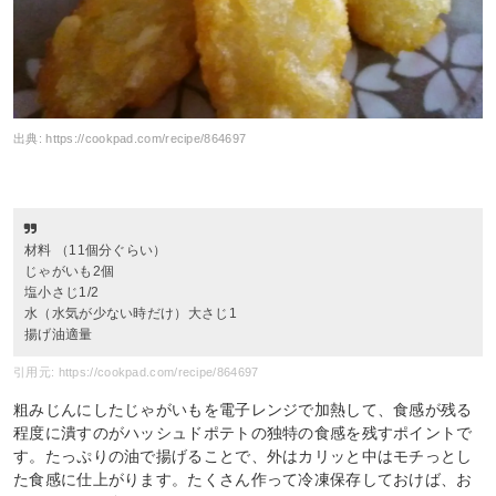
出典:
https://cookpad.com/recipe/864697
材料 （11個分ぐらい）
じゃがいも2個
塩小さじ1/2
水（水気が少ない時だけ）大さじ1
揚げ油適量
引用元: https://cookpad.com/recipe/864697
粗みじんにしたじゃがいもを電子レンジで加熱して、食感が残る
程度に潰すのがハッシュドポテトの独特の食感を残すポイントで
す。たっぷりの油で揚げることで、外はカリッと中はモチっとし
た食感に仕上がります。たくさん作って冷凍保存しておけば、お