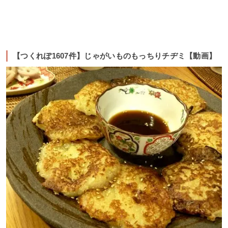
【つくれぽ1607件】じゃがいものもっちりチヂミ【動画】