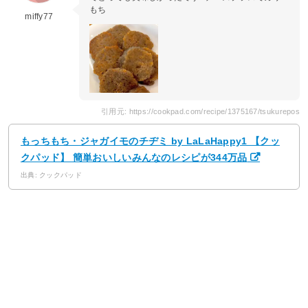
もち
miffy77
引用元: https://cookpad.com/recipe/1375167/tsukurepos
もっちもち・ジャガイモのチヂミ by LaLaHappy1 【クッ
クパッド】 簡単おいしいみんなのレシピが344万品
出典: クックパッド