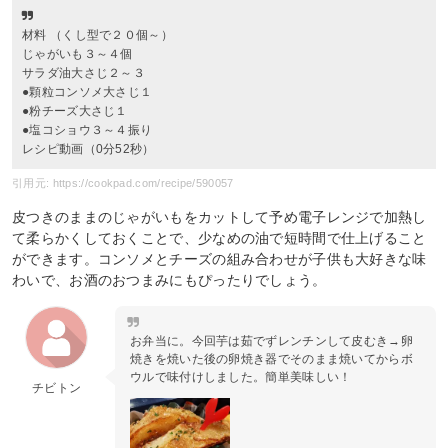
材料 （くし型で２０個～）
じゃがいも３～４個
サラダ油大さじ２～３
●顆粒コンソメ大さじ１
●粉チーズ大さじ１
●塩コショウ３～４振り
レシピ動画（0分52秒）
引用元: https://cookpad.com/recipe/590057
皮つきのままのじゃがいもをカットして予め電子レンジで加熱し
て柔らかくしておくことで、少なめの油で短時間で仕上げること
ができます。コンソメとチーズの組み合わせが子供も大好きな味
わいで、お酒のおつまみにもぴったりでしょう。
お弁当に。今回芋は茹でずレンチンして皮むき→卵
焼きを焼いた後の卵焼き器でそのまま焼いてからボ
ウルで味付けしました。簡単美味しい！
チビトン