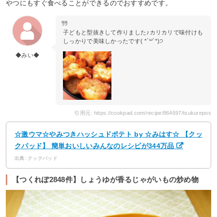
やつにもすぐ食べることができるのでおすすめです。
子どもと型抜きして作りました♪カリカリで味付けも
しっかりで美味しかったです( *´꒳`*)੭
◆みい◆
引用元: https://cookpad.com/recipe/864697/tsukurepos
☆激ウマ☆やみつきハッシュドポテト by ☆みはす☆ 【クッ
クパッド】 簡単おいしいみんなのレシピが344万品
出典: クックパッド
【つくれぽ2848件】しょうゆが香るじゃがいもの炒め物