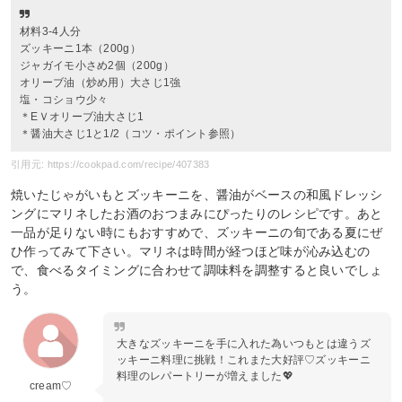
材料3-4人分
ズッキーニ1本（200g）
ジャガイモ小さめ2個（200g）
オリーブ油（炒め用）大さじ1強
塩・コショウ少々
＊EＶオリーブ油大さじ1
＊醤油大さじ1と1/2（コツ・ポイント参照）
引用元: https://cookpad.com/recipe/407383
焼いたじゃがいもとズッキーニを、醤油がベースの和風ドレッシ
ングにマリネしたお酒のおつまみにぴったりのレシピです。あと
一品が足りない時にもおすすめで、ズッキーニの旬である夏にぜ
ひ作ってみて下さい。マリネは時間が経つほど味が沁み込むの
で、食べるタイミングに合わせて調味料を調整すると良いでしょ
う。
大きなズッキーニを手に入れた為いつもとは違うズ
ッキーニ料理に挑戦！これまた大好評♡ズッキーニ
料理のレパートリーが増えました💖
cream♡