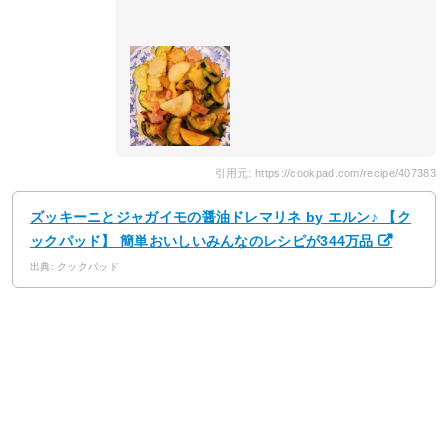
引用元: https://cookpad.com/recipe/407383
ズッキーニとジャガイモの醤油ドレマリネ by エルン♪ 【ク
ックパッド】 簡単おいしいみんなのレシピが344万品
出典: クックパッド