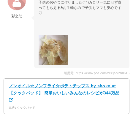
子供のおやつに作りました(^^)カロリー気にせず食
べてもらえる&お手軽なので子供もママも安心です
♡
彩之助
引用元: https://cookpad.com/recipe/280615
ノンオイル☆ノンフライ☆ポテトチップス by shokolat
【クックパッド】 簡単おいしいみんなのレシピが344万品
出典: クックパッド