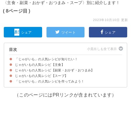
〈主食・副菜・おかず・おつまみ・スープ〉別に紹介します！
( 8ページ目 )
2023年10月10日 更新
シェア
ツイート
シェア
目次
「じゃがいも」の人気レシピが知りたい！
じゃがいもの人気レシピ【主食】
じゃがいもの人気レシピ【副菜・おかず・おつまみ】
【つくれぽ2728件】お家で本格スープカレー【動画】
【つくれぽ1522件】子供も大好き！ミートソースグラタン【動画】
【つくれぽ1111件】暑い夏にぴったり！夏野菜カレー
【つくれぽ2166件】餃子の皮でチーズたっぷり本格ラザニア【動画】
【つくれぽ6551件】じゃがいもを味わう簡単ポテトグラタン
【つくれぽ1025件】じゃがいものニョッキ
【つくれぽ1417件】バター風味ポテトグラタン
【つくれぽ2037件】チーズたっぷり！トマト鍋
じゃがいもの人気レシピ【スープ】
【つくれぽ2339件】お弁当におすすめ！じゃが丸コーン【動画】
【つくれぽ3272件】ヘルシー！おからのチキンナゲット
【つくれぽ2237件】カリカリ豚肉とじゃがいもの炒め物【動画】
【つくれぽ1399件】おやつにぴったり！ポテトパフ【動画】
【つくれぽ1913件】カリモチ食感！鶏むねポテト【動画】
【つくれぽ2255件】ヘルシー！じゃがいもとキャベツのチーズ焼き【動画】
【つくれぽ2255件】こっくり美味しい煮物じゃがいもと玉ねぎの甘辛煮【動
【つくれぽ3413件】ビールのおつまみに！じゃがいも入りアスパラベーコン
【つくれぽ1333件】簡単じゃがバター
【つくれぽ2454件】甘辛じゃが玉と豚ひき肉のマヨ焼き【動画】
【つくれぽ1610件】じゃがいもで簡単チンジャオロース
【つくれぽ2171件】じゃがいも入りスパニッシュオムレツ【動画】
【つくれぽ4924件】生クリームで本格コロッケ【動画】
【つくれぽ1803件】濃厚まったりマッシュポテト【動画】
【つくれぽ4810件】おつまみにぴったり！ズッキーニとじゃがいもの和風マ
【つくれぽ2189件】揚げずにヘルシーポテトチップス
【つくれぽ10000超！】大人気レシピ！ポテトサラダ【動画】
【つくれぽ2647件】フライパンで！鮭のちゃんちゃん焼き【動画】
【つくれぽ10000件超！】煮物の定番！黄金比率でつくる肉じゃが【動画】
【つくれぽ1969件】常備薬におすすめ！新じゃがの味噌炒め【動画】
【つくれぽ3475件】お酒のおつまみにぴったり！簡単シンプル！ポテトサラ
【つくれぽ4852件】甘辛鳥ももとじゃがいもの照り焼き【動画】
【つくれぽ2479件】絶品！ポークピンズ【動画】
【つくれぽ2589件】みんな大好き！サクサクコロッケ【動画】
【つくれぽ2399件】とろり餡が美味しいじゃがいものそぼろ煮【動画】
【つくれぽ1419件】いかとじゃがいものガリバタ風味【動画】
【つくれぽ1245件】揚げずにヘルシー！フライドポテト
【つくれぽ1802件】家で手作り！ハッシュドポテト
【つくれぽ1932件】じゃがいもと塩昆布のマヨネーズサラダ【動画】
【つくれぽ4779件】混ぜて焼くだけ簡単チーズ入り芋餅【動画】
【つくれぽ7098件】ビールのおつまみに！時短で簡単ジャーマンポテト【動
【つくれぽ1235件】青のり香るのり塩ポテト【動画】
【つくれぽ10000件超！】大人気！テリヤキポテト【動画】
【つくれぽ3280件】じゃがいもとしめじのこっくりマヨネーズ炒め【動画】
【つくれぽ1242件】簡単じゃがいものオイスター炒め
【つくれぽ1430件】付け合わせにおすすめ！じゃがいものミルク煮
【つくれぽ3803件】じゃがいもと挽き肉のオープン焼き
【つくれぽ1181件】昔ながらの煮物甘辛新じゃがの煮ころがし
【つくれぽ3284件】手作りサクサクフライドポテト【動画】
【つくれぽ1205件】黄金比で作るシンプルな芋餅【動画】
【つくれぽ2556件】じゃがいも消費におすすめガレット【動画】
【つくれぽ1651件】モッチリ食感！じゃがいもチヂミ
【つくれぽ2846件】あっさり煮物塩味肉じゃが【動画】
【つくれぽ1839件】スパイス香るじゃがいものガレット【動画】
【つくれぽ3778件】止まらない！コンソメチーズポテト【動画】
【つくれぽ1607件】じゃがいものもっちりチヂミ【動画】
【つくれぽ2424件】カリモチ食感ハッシュドポテト【動画】
【つくれぽ2848件】しょうゆが香るじゃがいもの炒め物
【つくれぽ2889件】とろとろじゃがいもとサーモンのオーブン焼き【動画】
【つくれぽ3449件】お酒が進む！ジャーマンポテト【動画】
【つくれぽ6184件】旨味たっぷり！鮭とじゃがいもの塩バター【動画】
【つくれぽ4356件】モチトロ！チーズじゃがもち
【つくれぽ4713件】じゃがいも消費にコンソメポテト【動画】
【つくれぽ2911件】揚げずにヘルシー！スコップコロッケ【動画】
画】
【動画】
リネ【動画】
ダ【動画】
画】
「じゃがいも」の人気レシピを作ってみよう！
【つくれぽ9631件】ルウ不使用！クリームシチュー【動画】
【つくれぽ6525件】朝食にもおすすめミネストローネ【動画】
【つくれぽ1122件】体温まるじゃがいもスープ【動画】
【つくれぽ7834件】ゴロゴロじゃがいものポトフ
【つくれぽ2059件】こっくり美味しい！クラムチャウダー
【つくれぽ1414件】和風！味噌ミルクスープ
【つくれぽ1712件】ヘルシーで美味しいビシソワーズ
【つくれぽ4180件】じゃがいもゴロゴロビーフシチュー
（このページにはPRリンクが含まれています）