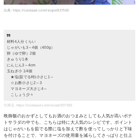
出典:
https://cookpad.com/recipe/837565
材料4人分くらい
じゃがいも3～4個（400g）
卵（ゆで卵）2個
きゅうり1本
にんじん3～4cm
玉ねぎ小 1/4個
★塩(茹でる時)小さじ1～
☆お酢小さじ2～3
マヨネーズ大さじ4～
こしょう少々
引用元: https://cookpad.com/recipe/837565
晩御飯のおかずとしてもお酒のおつまみとしても人気が高いポテ
トサラダの中でも、こちらは特に大人気のレシピです。ポイント
はじゃがいもを茹でる際に塩を加えて酢を使ってしっかりと下味
を付けることで、マヨネーズの使用量を減らしてさっぱりと仕上