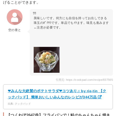
げることができます。
美味しいです。何方にも自信を持ってお出しできる
珠玉のﾎﾟﾃｻﾗです。単品でもｲｹます。味見も進みます
←注意が必要です。
空の青と
引用元: https://cookpad.com/recipe/837565
❤みんな大絶賛のポテトサラダ❤コツあり♫ by rie-tin 【ク
ックパッド】 簡単おいしいみんなのレシピが344万品
出典: クックパッド
【つくれぽ2647件】フライパンで！鮭のちゃんちゃん焼き